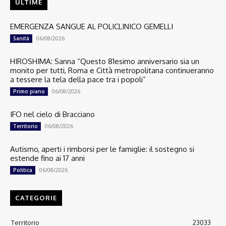
ULTIME
EMERGENZA SANGUE AL POLICLINICO GEMELLI
06/08/2026
Sanità
HIROSHIMA: Sanna “Questo 81esimo anniversario sia un
monito per tutti, Roma e Città metropolitana continueranno
a tessere la tela della pace tra i popoli”
06/08/2026
Primo piano
IFO nel cielo di Bracciano
06/08/2026
Territorio
Autismo, aperti i rimborsi per le famiglie: il sostegno si
estende fino ai 17 anni
06/08/2026
Politica
CATEGORIE
Territorio
23033