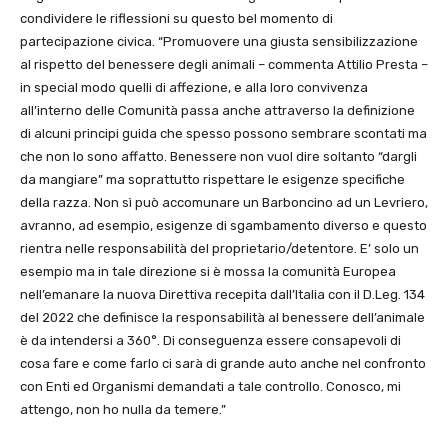
condividere le riflessioni su questo bel momento di
partecipazione civica. “Promuovere una giusta sensibilizzazione
al rispetto del benessere degli animali – commenta Attilio Presta –
in special modo quelli di affezione, e alla loro convivenza
all’interno delle Comunità passa anche attraverso la definizione
di alcuni principi guida che spesso possono sembrare scontati ma
che non lo sono affatto. Benessere non vuol dire soltanto “dargli
da mangiare” ma soprattutto rispettare le esigenze specifiche
della razza. Non sì può accomunare un Barboncino ad un Levriero,
avranno, ad esempio, esigenze di sgambamento diverso e questo
rientra nelle responsabilità del proprietario/detentore. E’ solo un
esempio ma in tale direzione si è mossa la comunità Europea
nell’emanare la nuova Direttiva recepita dall’Italia con il D.Leg. 134
del 2022 che definisce la responsabilità al benessere dell’animale
è da intendersi a 360°. Di conseguenza essere consapevoli di
cosa fare e come farlo ci sarà di grande auto anche nel confronto
con Enti ed Organismi demandati a tale controllo. Conosco, mi
attengo, non ho nulla da temere.”