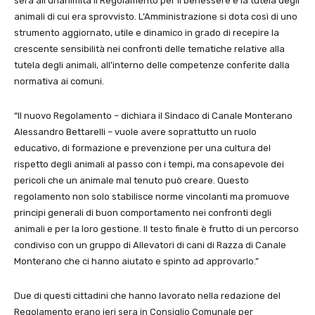
sera all’unanimità il Regolamento per il benessere e la tutela degli
animali di cui era sprovvisto. L’Amministrazione si dota così di uno
strumento aggiornato, utile e dinamico in grado di recepire la
crescente sensibilità nei confronti delle tematiche relative alla
tutela degli animali, all’interno delle competenze conferite dalla
normativa ai comuni.
“Il nuovo Regolamento – dichiara il Sindaco di Canale Monterano
Alessandro Bettarelli – vuole avere soprattutto un ruolo
educativo, di formazione e prevenzione per una cultura del
rispetto degli animali al passo con i tempi, ma consapevole dei
pericoli che un animale mal tenuto può creare. Questo
regolamento non solo stabilisce norme vincolanti ma promuove
principi generali di buon comportamento nei confronti degli
animali e per la loro gestione. Il testo finale è frutto di un percorso
condiviso con un gruppo di Allevatori di cani di Razza di Canale
Monterano che ci hanno aiutato e spinto ad approvarlo.”
Due di questi cittadini che hanno lavorato nella redazione del
Regolamento erano ieri sera in Consiglio Comunale per