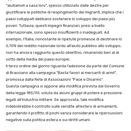
“aiutiamoli a casa loro”, spesso utilizzato dalle destre per
giustificare le politiche di respingimento dei migranti, implica che i
paesi sviluppati debbano sostenere lo sviluppo dei paesi più
poveri. Tuttavia, questi impegni finanziari, presi a livello
internazionale, sono spesso insufficienti o inadeguati. Ad
esempio, l’Italia, nonostante le ripetute promesse di destinare lo
0,70% del reddito nazionale lordo all’aiuto pubblico allo sviluppo,
non ha ancora raggiunto questo obiettivo, rimanendo ben al di
sotto della media dei paesi europei.
Il terzo ordine del giorno riguarda l’adesione da parte del Comune
di Bracciano alla campagna “Basta favori ai mercanti di armi!”,
promossa dalla Rete di Associazioni “Pace e Disarmo”.
Questa campagna si oppone alla modifica prevista dal Governo
della legge 185/90, voluta da alcuni gruppi di potere e pressione
legati all’industria militare. Se approvata, tale modifica
indebolirebbe il controllo sulle vendite all’estero di armamenti,
garantendo il profitto di pochi senza considerare le ripercussioni
negative sulla politica estera e sui diritti umani.