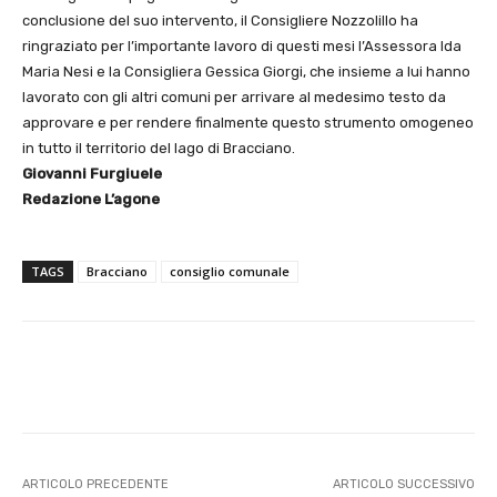
conclusione del suo intervento, il Consigliere Nozzolillo ha
ringraziato per l’importante lavoro di questi mesi l’Assessora Ida
Maria Nesi e la Consigliera Gessica Giorgi, che insieme a lui hanno
lavorato con gli altri comuni per arrivare al medesimo testo da
approvare e per rendere finalmente questo strumento omogeneo
in tutto il territorio del lago di Bracciano.
Giovanni Furgiuele
Redazione L’agone
TAGS
Bracciano
consiglio comunale
E-mail
X
WhatsApp
Face
ARTICOLO PRECEDENTE
ARTICOLO SUCCESSIVO