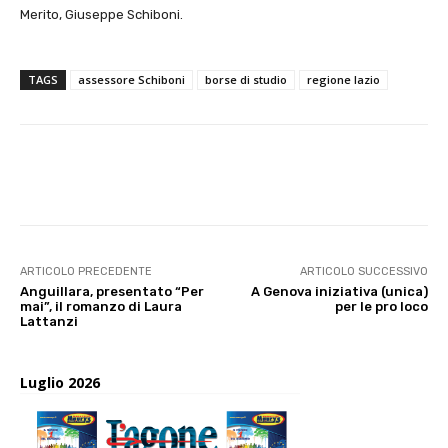
Merito, Giuseppe Schiboni.
TAGS
assessore Schiboni
borse di studio
regione lazio
E-mail
X
WhatsApp
Face
ARTICOLO PRECEDENTE
ARTICOLO SUCCESSIVO
Anguillara, presentato “Per
A Genova iniziativa (unica)
mai”, il romanzo di Laura
per le pro loco
Lattanzi
Luglio 2026