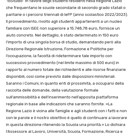
“ioStudio” in favore degli studenti residenti nella Regione Lazio
che frequentano le scuole secondarie di secondo grado statali o
paritarie o i percorsi
triennali di IeFP (anno scolastico 2022/2023).
Il provvedimento, rivolto agli studenti appartenenti a un nucleo
familiare con ISEE non superiore a 15.748,78 euro, fornisce un
aiuto concreto. Nel dettaglio, è stato determinato in 150 euro
l’importo di una singola borsa di studio, demandando però alla
Direzione Regionale Istruzione, Formazione e Politiche per
l’occupazione, la facoltà di rideterminare tale importo con
successivo provvedimento (nel limite massimo di 500 euro) in
rapporto al numero totale dei richiedenti e alle risorse finanziarie
disponibili, così come previsto dalle disposizioni ministeriali.
Saranno i Comuni, in quanto enti di prossimità, a occuparsi della
raccolta delle domande, della valutazione formale
sull’ammissibilità e dell’inserimento nell’apposita piattaforma
regionale in base alle indicazioni che saranno fornite. «La
Regione Lazio è vicina alle famiglie e agli studenti con i fatti e non
con le parole e il nostro obiettivo è quello di continuare a lavorare
in questa direzione ritenendo la Scuola una priorità.» Lo dichiara
l’Assessore al Lavoro, Università, Scuola, Formazione, Ricerca e