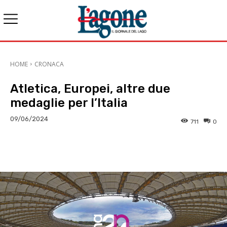
HOME
CRONACA
Atletica, Europei, altre due
medaglie per l’Italia
09/06/2024
711
0
E-mail
X
WhatsApp
Face