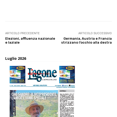
E-mail
X
WhatsApp
Face
ARTICOLO PRECEDENTE
ARTICOLO SUCCESSIVO
Elezioni, affluenza nazionale
Germania, Austria e Francia
e laziale
strizzano l’occhio alla destra
Luglio 2026