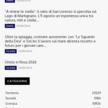
06/08/2026
Eventi
“A rimirar le stelle”: il cielo di San Lorenzo si specchia sul
Lago di Martignano. L’11 agosto un’esperienza unica tra
natura, miti e stelle...
06/08/2026
Eventi
Oltre la spiaggia, costruire autonomie: con “Lo Sguardo
della Dea” e Sol.Inc il lavoro sul mare diventa riscatto e
futuro per i giovani care...
06/08/2026
Società
Oriolo in Rosa 2026
06/08/2026
Società
CATEGORIE
Territorio
23029
Società
11184
Cronaca
10836