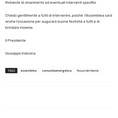
Richieste di chiarimento ed eventuali interventi specifici.
Chiedo gentilmente a tutti di intervenire, poichè l’Assemblea sarà
anche l’occasione per augurare buone festività a tutti e di
brindare insieme.
Il Presidente
Giuseppe Indovina
TAGS
assemblea
cumunitaenergetica
focus territorio
E-mail
X
WhatsApp
Face