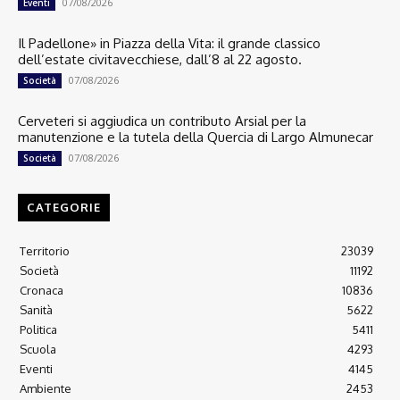
07/08/2026
Eventi
Il Padellone» in Piazza della Vita: il grande classico
dell’estate civitavecchiese, dall’8 al 22 agosto.
07/08/2026
Società
Cerveteri si aggiudica un contributo Arsial per la
manutenzione e la tutela della Quercia di Largo Almunecar
07/08/2026
Società
CATEGORIE
Territorio
23039
Società
11192
Cronaca
10836
Sanità
5622
Politica
5411
Scuola
4293
Eventi
4145
Ambiente
2453