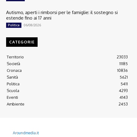
Autismo, aperti i rimborsi per le famiglie: il sostegno si
estende fino ai 17 anni
06/08/2026
Politica
CATEGORIE
Territorio
23033
Società
11185
Cronaca
10836
Sanità
5621
Politica
5411
Scuola
4293
Eventi
4143
Ambiente
2453
© 2022 Copyright All Rights reserved.
L'AGONE NUOVO - Associazione non lucrativa - C.F. 97316940580
Aroundmedia.it