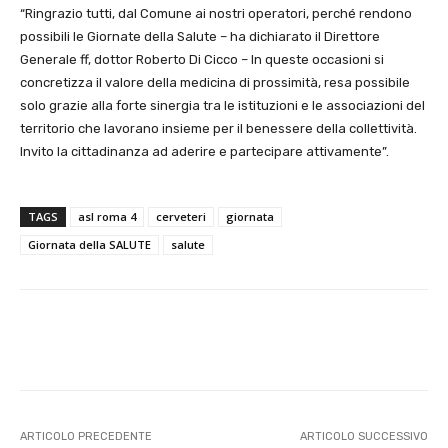
“Ringrazio tutti, dal Comune ai nostri operatori, perché rendono
possibili le Giornate della Salute – ha dichiarato il Direttore
Generale ff, dottor Roberto Di Cicco – In queste occasioni si
concretizza il valore della medicina di prossimità, resa possibile
solo grazie alla forte sinergia tra le istituzioni e le associazioni del
territorio che lavorano insieme per il benessere della collettività.
Invito la cittadinanza ad aderire e partecipare attivamente”.
TAGS
asl roma 4
cerveteri
giornata
Giornata della SALUTE
salute
E-mail
X
WhatsApp
Face
ARTICOLO PRECEDENTE
ARTICOLO SUCCESSIVO