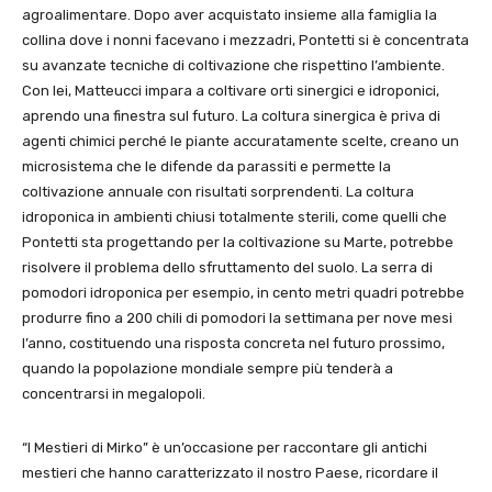
agroalimentare. Dopo aver acquistato insieme alla famiglia la
collina dove i nonni facevano i mezzadri, Pontetti si è concentrata
su avanzate tecniche di coltivazione che rispettino l’ambiente.
Con lei, Matteucci impara a coltivare orti sinergici e idroponici,
aprendo una finestra sul futuro. La coltura sinergica è priva di
agenti chimici perché le piante accuratamente scelte, creano un
microsistema che le difende da parassiti e permette la
coltivazione annuale con risultati sorprendenti. La coltura
idroponica in ambienti chiusi totalmente sterili, come quelli che
Pontetti sta progettando per la coltivazione su Marte, potrebbe
risolvere il problema dello sfruttamento del suolo. La serra di
pomodori idroponica per esempio, in cento metri quadri potrebbe
produrre fino a 200 chili di pomodori la settimana per nove mesi
l’anno, costituendo una risposta concreta nel futuro prossimo,
quando la popolazione mondiale sempre più tenderà a
concentrarsi in megalopoli.
“I Mestieri di Mirko” è un’occasione per raccontare gli antichi
mestieri che hanno caratterizzato il nostro Paese, ricordare il