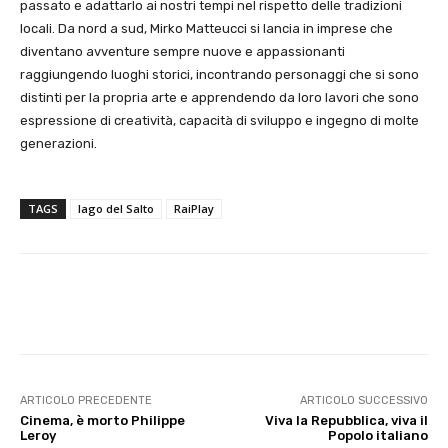
passato e adattarlo ai nostri tempi nel rispetto delle tradizioni
locali. Da nord a sud, Mirko Matteucci si lancia in imprese che
diventano avventure sempre nuove e appassionanti
raggiungendo luoghi storici, incontrando personaggi che si sono
distinti per la propria arte e apprendendo da loro lavori che sono
espressione di creatività, capacità di sviluppo e ingegno di molte
generazioni.
TAGS
lago del Salto
RaiPlay
E-mail
X
WhatsApp
Face
ARTICOLO PRECEDENTE
ARTICOLO SUCCESSIVO
Cinema, è morto Philippe
Viva la Repubblica, viva il
Leroy
Popolo italiano