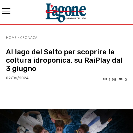
HOME
CRONACA
Al lago del Salto per scoprire la
coltura idroponica, su RaiPlay dal
3 giugno
02/06/2024
1198
0
E-mail
X
WhatsApp
Face