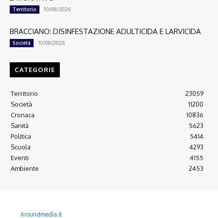
10/08/2026
Territorio
BRACCIANO: DISINFESTAZIONE ADULTICIDA E LARVICIDA
10/08/2026
Società
CATEGORIE
Territorio
23059
Società
11200
Cronaca
10836
Sanità
5623
Politica
5414
Scuola
4293
Eventi
4155
Ambiente
2453
© 2022 Copyright All Rights reserved.
L'AGONE NUOVO - Associazione non lucrativa - C.F. 97316940580
Aroundmedia.it