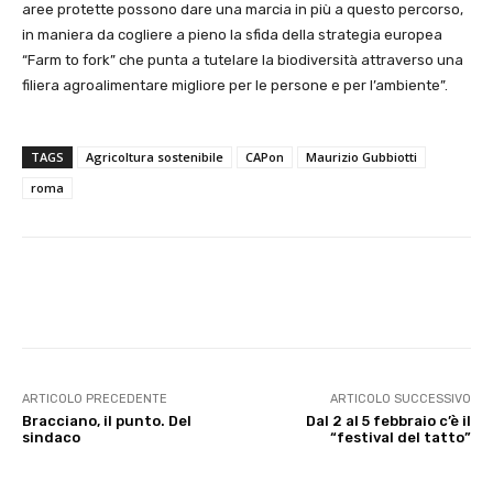
aree protette possono dare una marcia in più a questo percorso,
in maniera da cogliere a pieno la sfida della strategia europea
“Farm to fork” che punta a tutelare la biodiversità attraverso una
filiera agroalimentare migliore per le persone e per l’ambiente”.
TAGS
Agricoltura sostenibile
CAPon
Maurizio Gubbiotti
roma
E-mail
X
WhatsApp
Face
ARTICOLO PRECEDENTE
ARTICOLO SUCCESSIVO
Bracciano, il punto. Del
Dal 2 al 5 febbraio c’è il
sindaco
“festival del tatto”