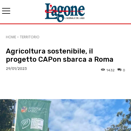
HOME
TERRITORIO
Agricoltura sostenibile, il
progetto CAPon sbarca a Roma
29/01/2023
1432
0
E-mail
X
WhatsApp
Face