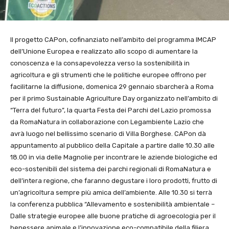
Il progetto CAPon, cofinanziato nell’ambito del programma IMCAP
dell’Unione Europea e realizzato allo scopo di aumentare la
conoscenza e la consapevolezza verso la sostenibilità in
agricoltura e gli strumenti che le politiche europee offrono per
facilitarne la diffusione, domenica 29 gennaio sbarcherà a Roma
per il primo Sustainable Agriculture Day organizzato nell’ambito di
“Terra del futuro”, la quarta Festa dei Parchi del Lazio promossa
da RomaNatura in collaborazione con Legambiente Lazio che
avrà luogo nel bellissimo scenario di Villa Borghese. CAPon dà
appuntamento al pubblico della Capitale a partire dalle 10.30 alle
18.00 in via delle Magnolie per incontrare le aziende biologiche ed
eco-sostenibili del sistema dei parchi regionali di RomaNatura e
dell’intera regione, che faranno degustare i loro prodotti, frutto di
un’agricoltura sempre più amica dell’ambiente. Alle 10.30 si terrà
la conferenza pubblica “Allevamento e sostenibilità ambientale –
Dalle strategie europee alle buone pratiche di agroecologia per il
benessere animale e l’innovazione eco-compatibile della filiera