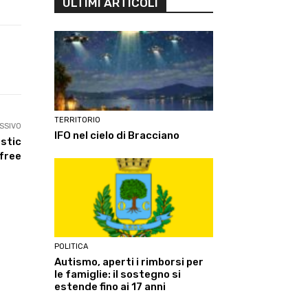
ULTIMI ARTICOLI
Linkedin
ReddIt
Tumblr
Te
TERRITORIO
SSIVO
IFO nel cielo di Bracciano
astic
free
POLITICA
Autismo, aperti i rimborsi per
le famiglie: il sostegno si
estende fino ai 17 anni