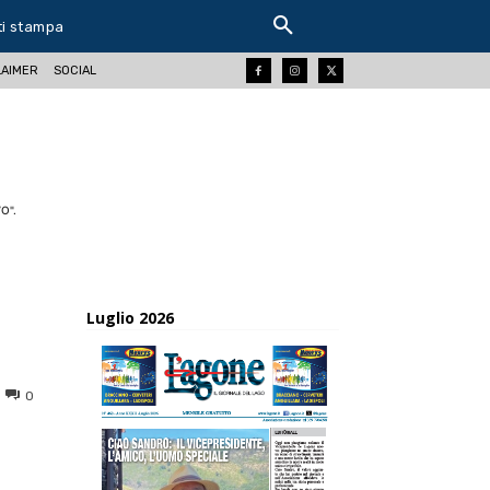
ti stampa
LAIMER
SOCIAL
O".
Luglio 2026
0
ReddIt
Tumblr
Telegram
Viber