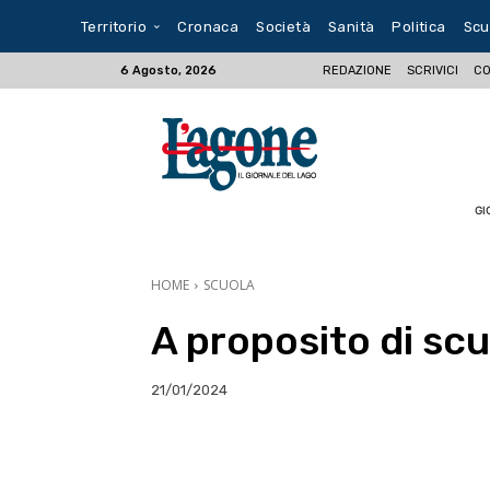
Territorio
Cronaca
Società
Sanità
Politica
Scu
REDAZIONE
SCRIVICI
CO
6 Agosto, 2026
GI
HOME
SCUOLA
A proposito di scu
21/01/2024
E-mail
X
WhatsA