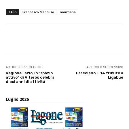
TAGS
Francesco Mancuso
manziana
E-mail
X
WhatsApp
Face
ARTICOLO PRECEDENTE
ARTICOLO SUCCESSIVO
Regione Lazio, lo “spazio
Bracciano, il 14 tributo a
attivo” di Viterbo celebra
Ligabue
dieci anni di attività
Luglio 2026