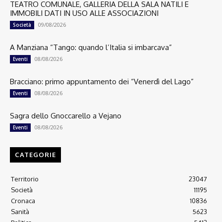
TEATRO COMUNALE, GALLERIA DELLA SALA NATILI E
IMMOBILI DATI IN USO ALLE ASSOCIAZIONI
09/08/2026
Società
A Manziana “Tango: quando l’Italia si imbarcava”
08/08/2026
Eventi
Bracciano: primo appuntamento dei “Venerdì del Lago”
08/08/2026
Eventi
Sagra dello Gnoccarello a Vejano
08/08/2026
Eventi
CATEGORIE
Territorio
23047
Società
11195
Cronaca
10836
Sanità
5623