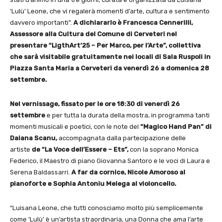
‘Lulù’ Leone, che vi regalerà momenti d’arte, cultura e sentimento
davvero importanti”.
A dichiararlo è Francesca Cennerilli,
Assessore alla Cultura del Comune di Cerveteri nel
presentare “LigthArt’25 – Per Marco, per l’Arte”, collettiva
che sarà visitabile gratuitamente nei locali di Sala Ruspoli in
Piazza Santa Maria a Cerveteri da venerdì 26 a domenica 28
settembre.
Nel vernissage, fissato per le ore 18:30 di venerdì 26
settembre
e per tutta la durata della mostra, in programma tanti
momenti musicali e poetici, con le note del
“Magico Hand Pan” di
Daiana Scanu,
accompagnata dalla partecipazione delle
artiste
de “La Voce dell’Essere – Ets”,
con la soprano Monica
Federico, il Maestro di piano Giovanna Santoro e le voci di Laura e
Serena Baldassarri.
A far da cornice, Nicole Amoroso al
pianoforte e Sophia Antoniu Melega al violoncello.
“Luisana Leone, che tutti conosciamo molto più semplicemente
come ‘Lulù’ è un’artista straordinaria, una Donna che ama l’arte