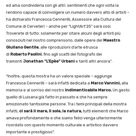
ed ama condividerla con gli altri: sentimenti che ogni volta la
rendono capace di coinvolgere un numero davvero alto di artisti –
ha dichiarato Francesca Cennerilli, Assessore alla Cultura del
Comune di Cerveteri – anche per “LightArt’25” sarà così.
Troverete di tutto: solamente per citare alcuni degli artisti più
conosciuti nel nostro comprensorio, dalle opere del
Maestro
Giuliano Gentile
, alle riproduzioni d’arte etrusca
di
Roberto
Paolini
, fino agli scatti del fotografo dei
tramonti
Jonathan “L’Epèe” Urbani
e tanti altri ancora”.
“Inoltre, questa mostra ha un valore speciale – aggiunge
Francesca Cennerilli – sarà infatti dedicata a
Marco Vannini,
alla
memoria e al sorriso del nostro
indimenticabile Marco.
Un gesto
quello di Luisana già fatto in passato e che ha sempre
emozionato tantissime persone. Tra i temi principali della mostra
infatti,
ci sarà il mare, il sole, la natura,
tutti elementi che Marco
amava profondamente e che siamo felici venga ulteriormente
ricordato con questo momento culturale e artistico davvero
importante e prestigioso”.