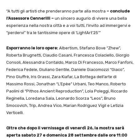
“A tutti gli artisti che prenderanno parte alla mostra
– conclude
l’Assessore Cennerilli –
un sincero augurio di vivere una bella
esperienza nella nostra città e a voi tutti, l’invito ad immergervi e
“perdervi” tra le tantissime opere di ‘LightArt’25’”
Esporranno le loro opere:
Albertism, Stefano Bove “Zhew”,
Roberta Brugnetti, Claudio Casani, Francesca Colaciello, Giorgio
Consoli, Alessandra Contaldo, Marco Di Francesco, Marco Fanfoni,
Federica Fedele, Giuliano Gentile, Daniele Giacomozzi “Giaco”,
Pino Giuffrè, Iris Grassi, Zara Kiafar, La Bottega dell’arte di
Massimo Rossi, Jonathan “L’Epèe” Urbani, Teo Manco, Roberto
Paolini di “Pithos Ancient Reproduction”, Lola Poleggi, Riccardo
Reginella, Loredana Sala, Leonardo Scorza “Leos”, Bruno
Smocovich, Trip, Andrea Vico, Marian Rodriguez Vigil e Letizia
Verticelli.
Oltre che dopo il vernissage di venerdì 26, la mostra sarà
aperta sabato 27 e domenica 28 settembre dalle ore 11:00