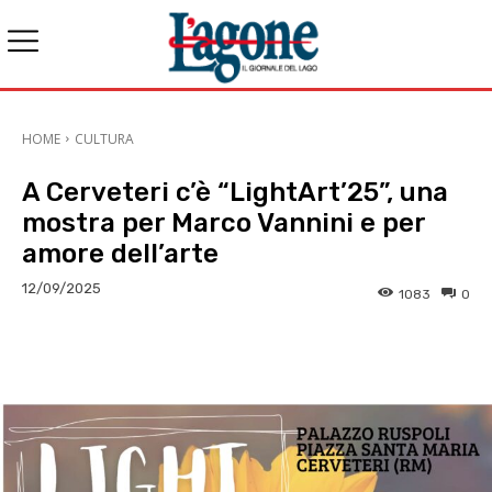
HOME
CULTURA
A Cerveteri c’è “LightArt’25”, una
mostra per Marco Vannini e per
amore dell’arte
12/09/2025
1083
0
E-mail
X
WhatsApp
Face