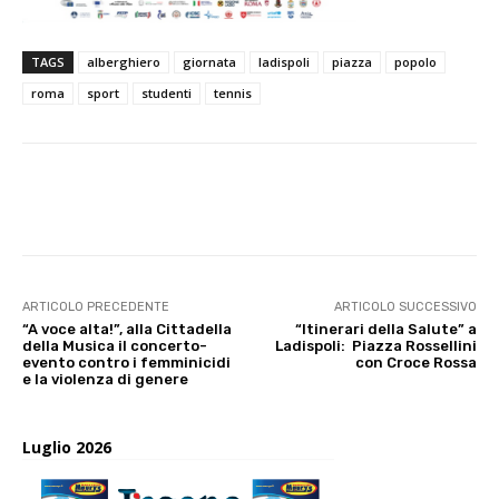
TAGS
alberghiero
giornata
ladispoli
piazza
popolo
roma
sport
studenti
tennis
E-mail
X
WhatsApp
Face
ARTICOLO PRECEDENTE
ARTICOLO SUCCESSIVO
“A voce alta!”, alla Cittadella
“Itinerari della Salute” a
della Musica il concerto-
Ladispoli: Piazza Rossellini
evento contro i femminicidi
con Croce Rossa
e la violenza di genere
Luglio 2026