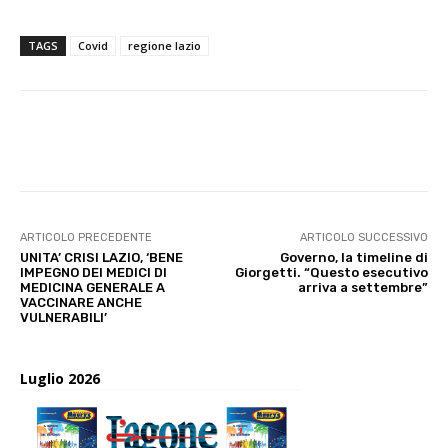
TAGS
Covid
regione lazio
E-mail
X
WhatsApp
Face
ARTICOLO PRECEDENTE
ARTICOLO SUCCESSIVO
UNITA’ CRISI LAZIO, ‘BENE
Governo, la timeline di
IMPEGNO DEI MEDICI DI
Giorgetti. “Questo esecutivo
MEDICINA GENERALE A
arriva a settembre”
VACCINARE ANCHE
VULNERABILI’
Luglio 2026