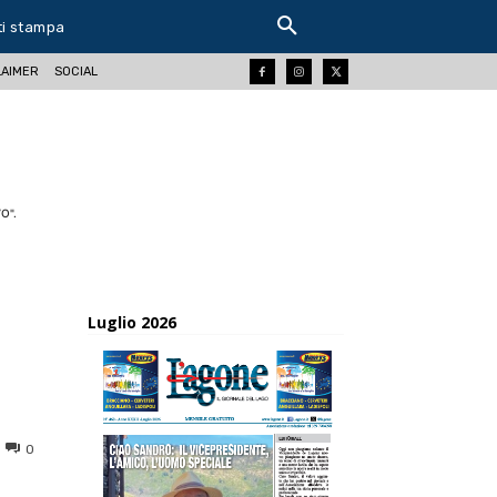
ti stampa
LAIMER
SOCIAL
O".
Luglio 2026
0