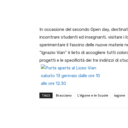
E-mail
X
WhatsA
In occasione del secondo Open day, destinato a
incontrare studenti ed insegnanti, visitare i lo
sperimentare il fascino delle nuove materie nel 
“Ignazio Vian” è lieto di accogliere tutti colo
progetti e le specificità dei tre indirizzi di stu
TAGS
Bracciano
L'Agone e le Scuole
lagone
E-mail
Condividere