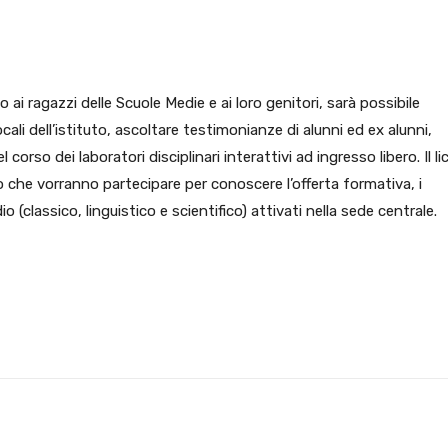
pp
Facebook
Pinterest
Linkedin
i ragazzi delle Scuole Medie e ai loro genitori, sarà possibile
cali dell’istituto, ascoltare testimonianze di alunni ed ex alunni,
corso dei laboratori disciplinari interattivi ad ingresso libero. Il li
ro che vorranno partecipare per conoscere l’offerta formativa, i
dio (classico, linguistico e scientifico) attivati nella sede centrale.
X
WhatsApp
Facebook
Pinterest