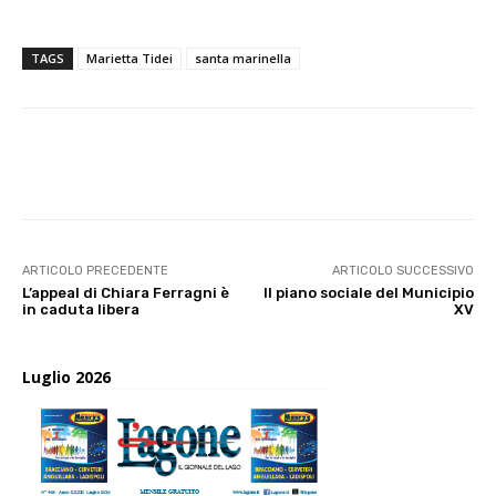
TAGS
Marietta Tidei
santa marinella
E-mail
X
WhatsApp
Face
ARTICOLO PRECEDENTE
ARTICOLO SUCCESSIVO
L’appeal di Chiara Ferragni è
Il piano sociale del Municipio
in caduta libera
XV
Luglio 2026