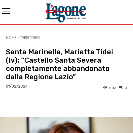
HOME
TERRITORIO
Santa Marinella, Marietta Tidei
(Iv): “Castello Santa Severa
completamente abbandonato
dalla Regione Lazio”
01/02/2024
1103
0
E-mail
X
WhatsApp
Face