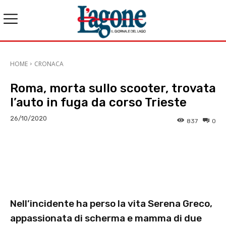
HOME
CRONACA
Roma, morta sullo scooter, trovata
l’auto in fuga da corso Trieste
26/10/2020
837
0
E-mail
X
WhatsApp
Face
Nell’incidente ha perso la vita Serena Greco,
appassionata di scherma e mamma di due