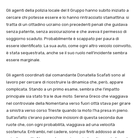
Gli agenti della polizia locale del II Gruppo hanno subito iniziato a
cercare chi potesse essere e lo hanno rintracciato stamattina: si
tratta di un cittadino ucraino con precedenti penali che guidava
senza patente, senza assicurazione e che aveva il permesso di
soggiorno scaduto. Probabilmente è scappato per paura di
essere identificato. La sua auto, come ogni altro veicolo coinvolto,
è stata sequestrata, anche se il suo ruolo nell’incidente sembra
essere marginale.
Gli agenti coordinati dal comandante Donatella Scafati sono al
lavoro per cercare di ricostruire la dinamica che, però, appare
complicata. Stando a un primo esame, sembra che l’impatto
principale sia stato tra le due moto. Serena Greco che viaggiava
nel controviale della Nomentana verso fuori città stava per girare
a sinistra verso corso Trieste quando la moto l’ha presa in pieno.
Sull’asfalto c’erano parecchie incisioni di questa seconda due
ruote che, con ogni probabilità, viaggiava ad una velocità
sostenuta. Entrambi, nel cadere, sono poi finiti addosso ai due