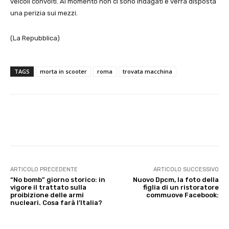
veicoli convolti. Al momento non ci sono indagati e verrà disposta
una perizia sui mezzi.
(La Repubblica)
TAGS
morta in scooter
roma
trovata macchina
E-mail
X
WhatsApp
Face
ARTICOLO PRECEDENTE
ARTICOLO SUCCESSIVO
“No bomb” giorno storico: in
Nuovo Dpcm, la foto della
vigore il trattato sulla
figlia di un ristoratore
proibizione delle armi
commuove Facebook:
nucleari. Cosa farà l’Italia?