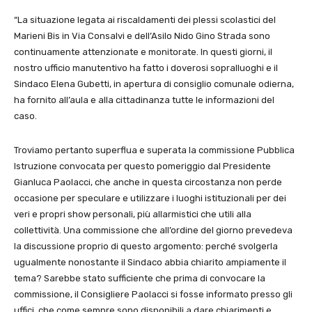
“La situazione legata ai riscaldamenti dei plessi scolastici del
Marieni Bis in Via Consalvi e dell’Asilo Nido Gino Strada sono
continuamente attenzionate e monitorate. In questi giorni, il
nostro ufficio manutentivo ha fatto i doverosi sopralluoghi e il
Sindaco Elena Gubetti, in apertura di consiglio comunale odierna,
ha fornito all’aula e alla cittadinanza tutte le informazioni del
caso.
Troviamo pertanto superflua e superata la commissione Pubblica
Istruzione convocata per questo pomeriggio dal Presidente
Gianluca Paolacci, che anche in questa circostanza non perde
occasione per speculare e utilizzare i luoghi istituzionali per dei
veri e propri show personali, più allarmistici che utili alla
collettività. Una commissione che all’ordine del giorno prevedeva
la discussione proprio di questo argomento: perché svolgerla
ugualmente nonostante il Sindaco abbia chiarito ampiamente il
tema? Sarebbe stato sufficiente che prima di convocare la
commissione, il Consigliere Paolacci si fosse informato presso gli
uffici, che come sempre sono disponibili a dare chiarimenti e