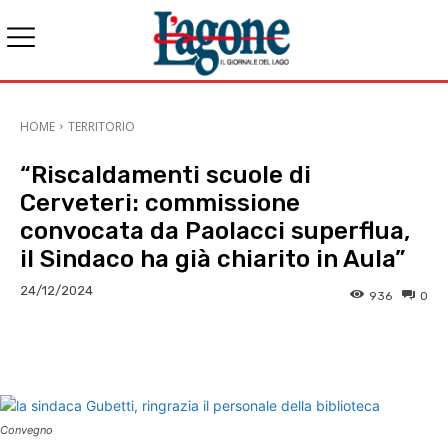
HOME
TERRITORIO
“Riscaldamenti scuole di
Cerveteri: commissione
convocata da Paolacci superflua,
il Sindaco ha già chiarito in Aula”
24/12/2024
936
0
E-mail
X
WhatsApp
Face
Convegno