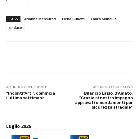
TAGS
Arianna Mensurati
Elena Gubetti
Laura Mundula
sindaco
E-mail
X
WhatsApp
Face
ARTICOLO PRECEDENTE
ARTICOLO SUCCESSIVO
“Incontr’Arti”, comincia
Bilancio Lazio, D’Amato:
l’ultima settimana
“Grazie al nostro impegno
approvati emendamenti per
sicurezza stradale”
Luglio 2026