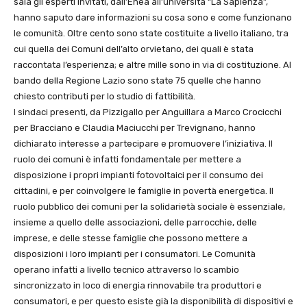
sala gli esperti invitati, dall’Enea all’università “La Sapienza”,
hanno saputo dare informazioni su cosa sono e come funzionano
le comunità. Oltre cento sono state costituite a livello italiano, tra
cui quella dei Comuni dell’alto orvietano, dei quali è stata
raccontata l’esperienza; e altre mille sono in via di costituzione. Al
bando della Regione Lazio sono state 75 quelle che hanno
chiesto contributi per lo studio di fattibilità.
I sindaci presenti, da Pizzigallo per Anguillara a Marco Crocicchi
per Bracciano e Claudia Maciucchi per Trevignano, hanno
dichiarato interesse a partecipare e promuovere l’iniziativa. Il
ruolo dei comuni è infatti fondamentale per mettere a
disposizione i propri impianti fotovoltaici per il consumo dei
cittadini, e per coinvolgere le famiglie in povertà energetica. Il
ruolo pubblico dei comuni per la solidarietà sociale è essenziale,
insieme a quello delle associazioni, delle parrocchie, delle
imprese, e delle stesse famiglie che possono mettere a
disposizioni i loro impianti per i consumatori. Le Comunità
operano infatti a livello tecnico attraverso lo scambio
sincronizzato in loco di energia rinnovabile tra produttori e
consumatori, e per questo esiste già la disponibilità di dispositivi e