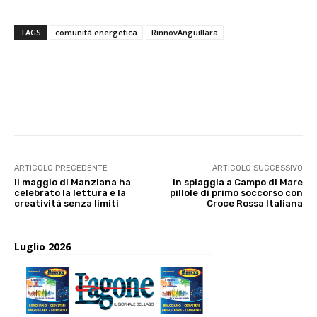
TAGS
comunità energetica
RinnovAnguillara
E-mail
X
WhatsApp
Face
ARTICOLO PRECEDENTE
ARTICOLO SUCCESSIVO
Il maggio di Manziana ha
In spiaggia a Campo di Mare
celebrato la lettura e la
pillole di primo soccorso con
creatività senza limiti
Croce Rossa Italiana
Luglio 2026