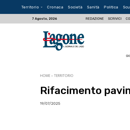
Territorio
Cronaca
Società
Sanità
Politica
Scu
REDAZIONE
SCRIVICI
CO
7 Agosto, 2026
GI
HOME
TERRITORIO
Rifacimento pavi
19/07/2025
E-mail
X
WhatsA