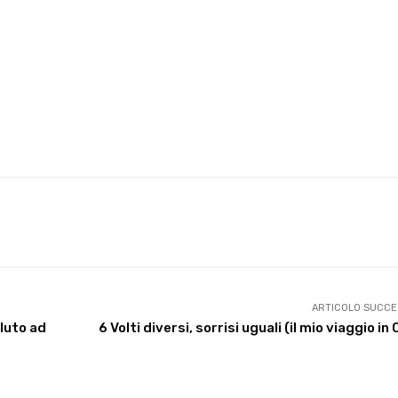
X
WhatsApp
Facebook
Pinterest
ARTICOLO SUCCE
aluto ad
6 Volti diversi, sorrisi uguali (il mio viaggio in 