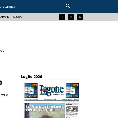
ti stampa
LAIMER
SOCIAL
O".
Luglio 2026
o
0
ReddIt
Tumblr
Telegram
Viber