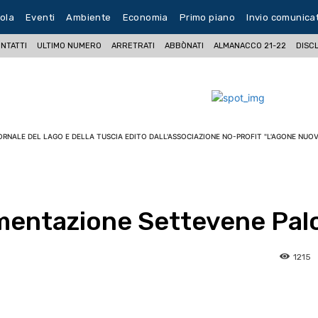
ola
Eventi
Ambiente
Economia
Primo piano
Invio comunica
NTATTI
ULTIMO NUMERO
ARRETRATI
ABBÒNATI
ALMANACCO 21-22
DISC
ORNALE DEL LAGO E DELLA TUSCIA EDITO DALL'ASSOCIAZIONE NO-PROFIT "L'AGONE NUOV
mentazione Settevene Pal
1215
pp
Facebook
Pinterest
Linkedin