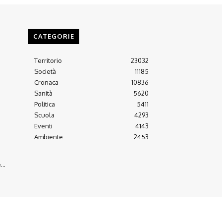
CATEGORIE
Territorio
23032
Società
11185
Cronaca
10836
Sanità
5620
Politica
5411
Scuola
4293
Eventi
4143
Ambiente
2453
..
Arretrati
Almanacco 21-22
Contatti
Scrivici