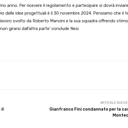
ossimo anno. Per ricevere il regolamento e partecipare si dovrà inviar
nvio delle idee progettuali è il 30 novembre 2024. Pensiamo che il 
lavoro svolto da Roberto Mancini e la sua squadra offrendo stimol
 non girarsi dall’altra parte’ conclude Nesi
X
WhatsApp
Facebook
Pinterest
ARTICOLO SUCCE
il
Gianfranco Fini condannato per la ca
Montec