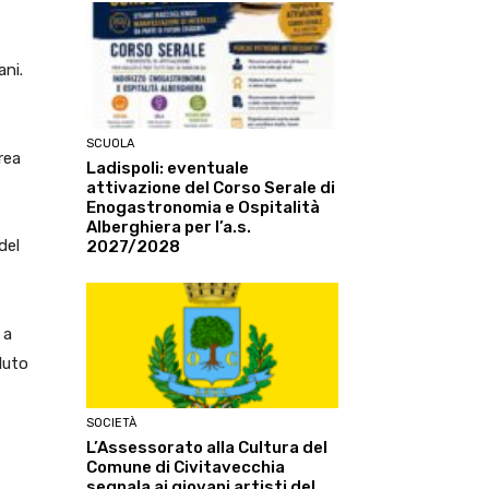
ani.
SCUOLA
rea
Ladispoli: eventuale
attivazione del Corso Serale di
Enogastronomia e Ospitalità
Alberghiera per l’a.s.
del
2027/2028
 a
luto
SOCIETÀ
L’Assessorato alla Cultura del
Comune di Civitavecchia
segnala ai giovani artisti del