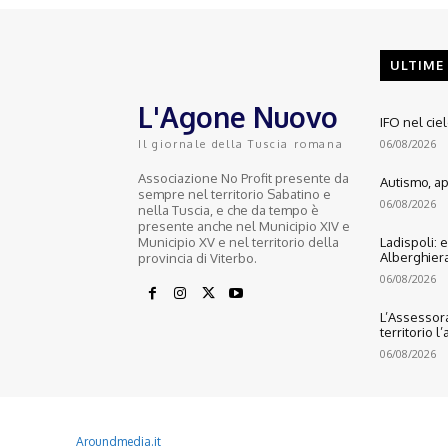
ULTIME
L'Agone Nuovo
IFO nel cie
06/08/2026
Il giornale della Tuscia romana
Associazione No Profit presente da
Autismo, ape
sempre nel territorio Sabatino e
06/08/2026
nella Tuscia, e che da tempo è
presente anche nel Municipio XIV e
Municipio XV e nel territorio della
Ladispoli: 
Alberghiera
provincia di Viterbo.
06/08/2026
L’Assessora
territorio l
06/08/2026
© 2022 Copyright All Rights reserved.
L'AGONE NUOVO - Associazione non lucrativa - C.F. 97316940580
Aroundmedia.it