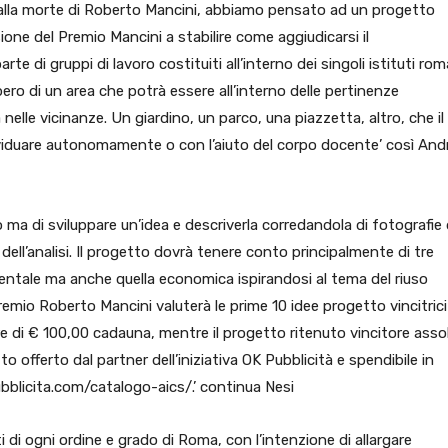
dalla morte di Roberto Mancini, abbiamo pensato ad un progetto
ione del Premio Mancini a stabilire come aggiudicarsi il
 di gruppi di lavoro costituiti all’interno dei singoli istituti rom
o di un area che potrà essere all’interno delle pertinenze
 nelle vicinanze. Un giardino, un parco, una piazzetta, altro, che il
viduare autonomamente o con l’aiuto del corpo docente’ così And
o ma di sviluppare un’idea e descriverla corredandola di fotografie 
dell’analisi. Il progetto dovrà tenere conto principalmente di tre
mbientale ma anche quella economica ispirandosi al tema del riuso
remio Roberto Mancini valuterà le prime 10 idee progetto vincitrici
e di € 100,00 cadauna, mentre il progetto ritenuto vincitore asso
to offerto dal partner dell’iniziativa OK Pubblicità e spendibile in
bblicita.com/catalogo-aics/.’ continua Nesi
ti di ogni ordine e grado di Roma, con l’intenzione di allargare