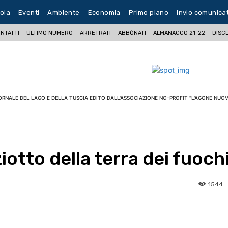
ola
Eventi
Ambiente
Economia
Primo piano
Invio comunica
NTATTI
ULTIMO NUMERO
ARRETRATI
ABBÒNATI
ALMANACCO 21-22
DISC
ORNALE DEL LAGO E DELLA TUSCIA EDITO DALL'ASSOCIAZIONE NO-PROFIT "L'AGONE NUOV
iotto della terra dei fuoch
1544
pp
Facebook
Pinterest
Linkedin