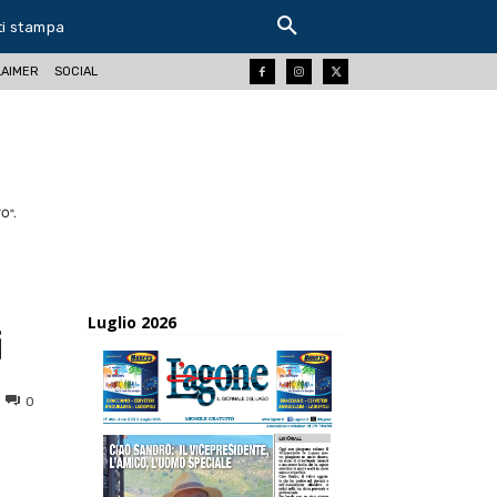
ti stampa
LAIMER
SOCIAL
O".
Luglio 2026
i
0
ReddIt
Tumblr
Telegram
Viber