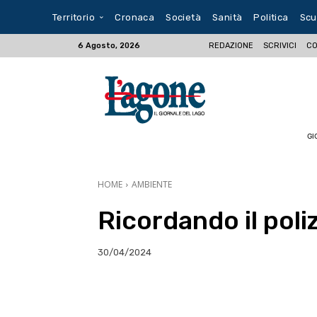
Territorio
Cronaca
Società
Sanità
Politica
Scu
REDAZIONE
SCRIVICI
CO
6 Agosto, 2026
GI
HOME
AMBIENTE
Ricordando il poliz
30/04/2024
E-mail
X
WhatsA