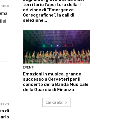
territorio l’apertura della II
e una
edizione di “Emergenze
tema
Coreografiche”, la call di
selezione...
i ai
EVENTI
Emozioni in musica, grande
Linkedin
ReddIt
Tumblr
Te
successo a Cerveteri per il
concerto della Banda Musicale
della Guardia di Finanza
Carica altri
SSIVO
sa di
arlo