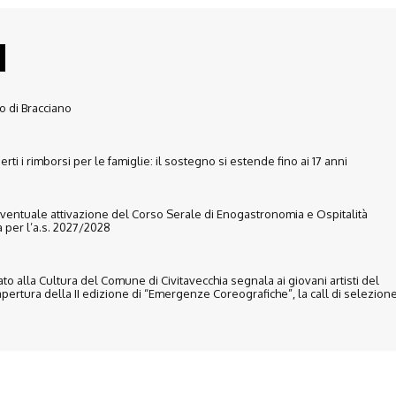
lo di Bracciano
rti i rimborsi per le famiglie: il sostegno si estende fino ai 17 anni
eventuale attivazione del Corso Serale di Enogastronomia e Ospitalità
 per l’a.s. 2027/2028
to alla Cultura del Comune di Civitavecchia segnala ai giovani artisti del
’apertura della II edizione di “Emergenze Coreografiche”, la call di selezione.
Disclaimer
Ultimo Numero
Abbònati