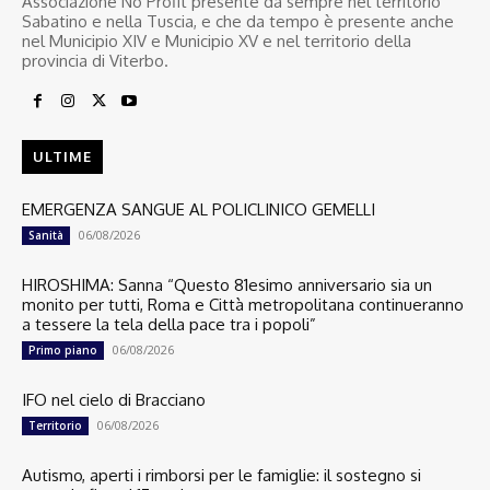
Associazione No Profit presente da sempre nel territorio
Sabatino e nella Tuscia, e che da tempo è presente anche
nel Municipio XIV e Municipio XV e nel territorio della
provincia di Viterbo.
ULTIME
EMERGENZA SANGUE AL POLICLINICO GEMELLI
06/08/2026
Sanità
HIROSHIMA: Sanna “Questo 81esimo anniversario sia un
monito per tutti, Roma e Città metropolitana continueranno
a tessere la tela della pace tra i popoli”
06/08/2026
Primo piano
IFO nel cielo di Bracciano
06/08/2026
Territorio
Autismo, aperti i rimborsi per le famiglie: il sostegno si