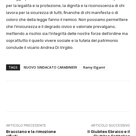
per la legalità e la protezione, la dignità e la riconoscenza di chi
lavora per la sicurezza di tutti, finanche di chi manifesta o di
coloro che della legge fanno il nemico. Non possiamo permettere
che l’insicurezza e il degrado civico e valoriale prevalgano,
mettendo a rischio sia l’integrità delle nostre forze dell’ordine ma
soprattutto il quieto vivere sociale e la tutela del patrimonio
conclude il vicario Andrea Di Virgilio.
TAGS
NUOVO SINDACATO CARABINIERI
Ramy Elgaml
E-mail
X
WhatsApp
Face
ARTICOLO PRECEDENTE
ARTICOLO SUCCESSIVO
Bracciano e la rimozione
Il Giubileo Ebraico e il