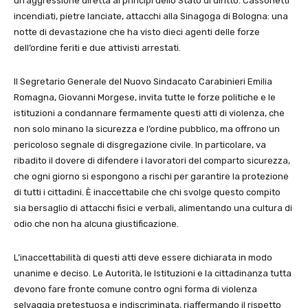
un’aggressione diretta ai principi dello Stato di diritto. Cassonetti
incendiati, pietre lanciate, attacchi alla Sinagoga di Bologna: una
notte di devastazione che ha visto dieci agenti delle forze
dell’ordine feriti e due attivisti arrestati.
Il Segretario Generale del Nuovo Sindacato Carabinieri Emilia
Romagna, Giovanni Morgese, invita tutte le forze politiche e le
istituzioni a condannare fermamente questi atti di violenza, che
non solo minano la sicurezza e l’ordine pubblico, ma offrono un
pericoloso segnale di disgregazione civile. In particolare, va
ribadito il dovere di difendere i lavoratori del comparto sicurezza,
che ogni giorno si espongono a rischi per garantire la protezione
di tutti i cittadini. È inaccettabile che chi svolge questo compito
sia bersaglio di attacchi fisici e verbali, alimentando una cultura di
odio che non ha alcuna giustificazione.
L’inaccettabilità di questi atti deve essere dichiarata in modo
unanime e deciso. Le Autorità, le Istituzioni e la cittadinanza tutta
devono fare fronte comune contro ogni forma di violenza
selvaggia pretestuosa e indiscriminata, riaffermando il rispetto