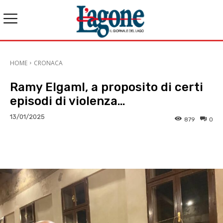
HOME
CRONACA
Ramy Elgaml, a proposito di certi
episodi di violenza…
13/01/2025
879
0
E-mail
X
WhatsApp
Face