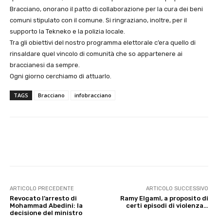
Bracciano, onorano il patto di collaborazione per la cura dei beni
comuni stipulato con il comune. Si ringraziano, inoltre, per il
supporto la Tekneko e la polizia locale.
Tra gli obiettivi del nostro programma elettorale c’era quello di
rinsaldare quel vincolo di comunità che so appartenere ai
braccianesi da sempre.
Ogni giorno cerchiamo di attuarlo.
TAGS
Bracciano
infobracciano
E-mail
X
WhatsApp
Face
ARTICOLO PRECEDENTE
ARTICOLO SUCCESSIVO
Revocato l’arresto di
Ramy Elgaml, a proposito di
Mohammad Abedini: la
certi episodi di violenza…
decisione del ministro