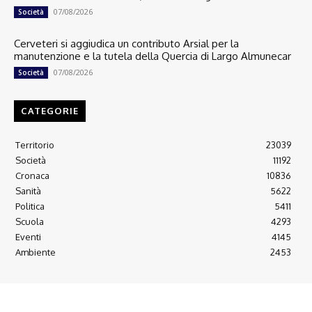
07/08/2026
Società
Cerveteri si aggiudica un contributo Arsial per la
manutenzione e la tutela della Quercia di Largo Almunecar
07/08/2026
Società
CATEGORIE
Territorio
23039
Società
11192
Cronaca
10836
Sanità
5622
Politica
5411
Scuola
4293
Eventi
4145
Ambiente
2453
© 2022 Copyright All Rights reserved.
L'AGONE NUOVO - Associazione non lucrativa - C.F. 97316940580