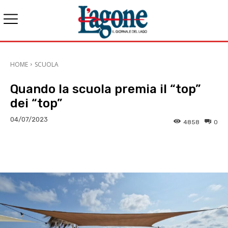
HOME
SCUOLA
Quando la scuola premia il “top”
dei “top”
04/07/2023
4858
0
E-mail
X
WhatsApp
Face