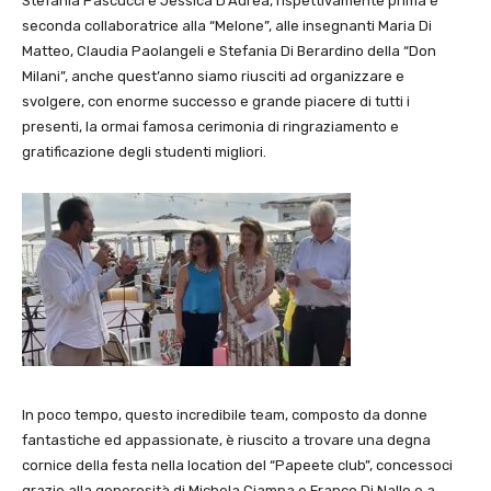
Stefania Pascucci e Jessica D’Aurea, rispettivamente prima e
seconda collaboratrice alla “Melone”, alle insegnanti Maria Di
Matteo, Claudia Paolangeli e Stefania Di Berardino della “Don
Milani”, anche quest’anno siamo riusciti ad organizzare e
svolgere, con enorme successo e grande piacere di tutti i
presenti, la ormai famosa cerimonia di ringraziamento e
gratificazione degli studenti migliori.
In poco tempo, questo incredibile team, composto da donne
fantastiche ed appassionate, è riuscito a trovare una degna
cornice della festa nella location del “Papeete club”, concessoci
grazie alla generosità di Michela Ciampa e Franco Di Nallo e a