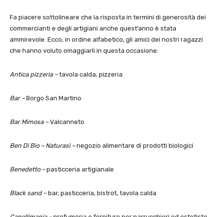
Fa piacere sottolineare che la risposta in termini di generosità dei
commercianti e degli artigiani anche quest’anno è stata
ammirevole. Ecco, in ordine alfabetico, gli amici dei nostri ragazzi
che hanno voluto omaggiarli in questa occasione:
Antica pizzeria –
tavola calda, pizzeria
Bar –
Borgo San Martino
Bar Mimosa –
Valcanneto
Ben Di Bio – Naturasì –
negozio alimentare di prodotti biologici
Benedetto –
pasticceria artigianale
Black sand –
bar, pasticceria, bistrot, tavola calda
Capellimania –
profumeria e forniture per parrucchieri ed estetiste