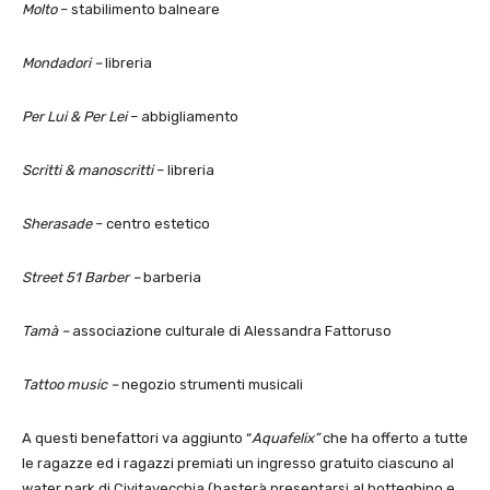
Molto
– stabilimento balneare
Mondadori –
libreria
Per Lui & Per Lei
– abbigliamento
Scritti & manoscritti
– libreria
Sherasade
– centro estetico
Street 51 Barber –
barberia
Tamà –
associazione culturale di Alessandra Fattoruso
Tattoo music –
negozio strumenti musicali
A questi benefattori va aggiunto “
Aquafelix”
che ha offerto a tutte
le ragazze ed i ragazzi premiati un ingresso gratuito ciascuno al
water park di Civitavecchia (basterà presentarsi al botteghino e