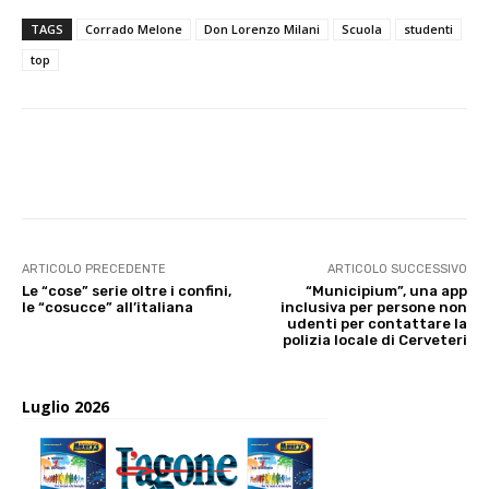
TAGS
Corrado Melone
Don Lorenzo Milani
Scuola
studenti
top
E-mail
X
WhatsApp
Face
ARTICOLO PRECEDENTE
ARTICOLO SUCCESSIVO
Le “cose” serie oltre i confini,
“Municipium”, una app
le “cosucce” all’italiana
inclusiva per persone non
udenti per contattare la
polizia locale di Cerveteri
Luglio 2026