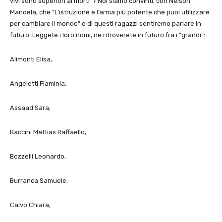
vivi sono superiori ai morti”? Noi siamo convinti, con Nelson
Mandela, che “L’istruzione è l’arma più potente che puoi utilizzare
per cambiare il mondo” e di questi ragazzi sentiremo parlare in
futuro. Leggete i loro nomi, ne ritroverete in futuro fra i “grandi”:
Alimonti Elisa,
Angeletti Flaminia,
Assaad Sara,
Baccini Mattias Raffaello,
Bozzelli Leonardo,
Burranca Samuele,
Calvo Chiara,