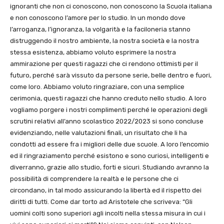
ignoranti che non ci conoscono, non conoscono la Scuola italiana
e non conoscono l’amore per lo studio. In un mondo dove
l’arroganza, l’ignoranza, la volgarità e la faciloneria stanno
distruggendo il nostro ambiente, la nostra società e la nostra
stessa esistenza, abbiamo voluto esprimere la nostra
ammirazione per questi ragazzi che ci rendono ottimisti per il
futuro, perché sarà vissuto da persone serie, belle dentro e fuori,
come loro. Abbiamo voluto ringraziare, con una semplice
cerimonia, questi ragazzi che hanno creduto nello studio. A loro
vogliamo porgere i nostri complimenti perché le operazioni degli
scrutini relativi all’anno scolastico 2022/2023 si sono concluse
evidenziando, nelle valutazioni finali, un risultato che li ha
condotti ad essere fra i migliori delle due scuole. A loro l’encomio
ed il ringraziamento perché esistono e sono curiosi, intelligenti e
diverranno, grazie allo studio, forti e sicuri. Studiando avranno la
possibilità di comprendere la realtà e le persone che ci
circondano, in tal modo assicurando la libertà ed il rispetto dei
diritti di tutti. Come dar torto ad Aristotele che scriveva: “Gli
uomini colti sono superiori agli incolti nella stessa misura in cui i