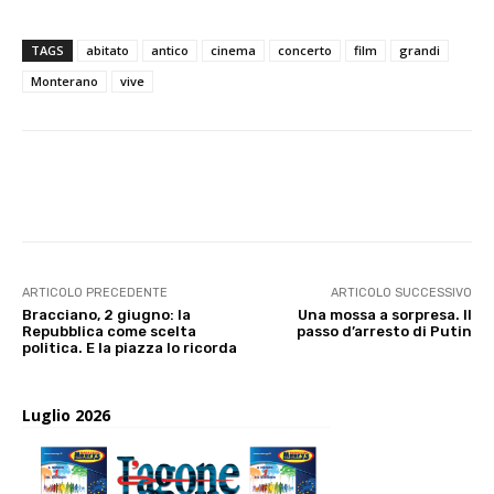
TAGS
abitato
antico
cinema
concerto
film
grandi
Monterano
vive
E-mail
X
WhatsApp
Face
ARTICOLO PRECEDENTE
ARTICOLO SUCCESSIVO
Bracciano, 2 giugno: la
Una mossa a sorpresa. Il
Repubblica come scelta
passo d’arresto di Putin
politica. E la piazza lo ricorda
Luglio 2026