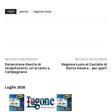
TAGS
parchi
regione lazio
E-mail
X
WhatsApp
Face
ARTICOLO PRECEDENTE
ARTICOLO SUCCESSIVO
Detenzione illecita di
Regione Lazio al Castello di
stupefacenti, un arresto a
Santa Severa… per sport
Campagnano
Luglio 2026