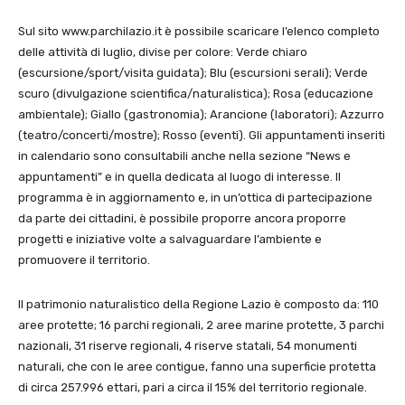
Sul sito www.parchilazio.it è possibile scaricare l’elenco completo
delle attività di luglio, divise per colore: Verde chiaro
(escursione/sport/visita guidata); Blu (escursioni serali); Verde
scuro (divulgazione scientifica/naturalistica); Rosa (educazione
ambientale); Giallo (gastronomia); Arancione (laboratori); Azzurro
(teatro/concerti/mostre); Rosso (eventi). Gli appuntamenti inseriti
in calendario sono consultabili anche nella sezione “News e
appuntamenti” e in quella dedicata al luogo di interesse. Il
programma è in aggiornamento e, in un’ottica di partecipazione
da parte dei cittadini, è possibile proporre ancora proporre
progetti e iniziative volte a salvaguardare l’ambiente e
promuovere il territorio.
Il patrimonio naturalistico della Regione Lazio è composto da: 110
aree protette; 16 parchi regionali, 2 aree marine protette, 3 parchi
nazionali, 31 riserve regionali, 4 riserve statali, 54 monumenti
naturali, che con le aree contigue, fanno una superficie protetta
di circa 257.996 ettari, pari a circa il 15% del territorio regionale.