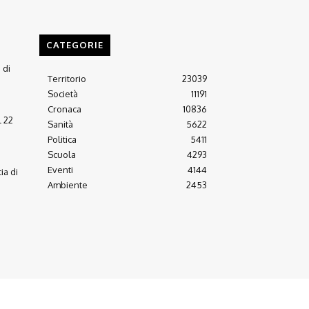
CATEGORIE
 di
Territorio
23039
Società
11191
Cronaca
10836
l 22
Sanità
5622
Politica
5411
Scuola
4293
Eventi
4144
ia di
Ambiente
2453
Arretrati
Almanacco 21-22
Contatti
Scrivici