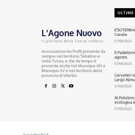
ULTIME
L'Agone Nuovo
ESOTERIKA: 
Canale
07/08/2026
Il giornale della Tuscia romana
Associazione No Profit presente da
Il Padellone
sempre nel territorio Sabatino e
agosto.
nella Tuscia, e che da tempo è
07/08/2026
presente anche nel Municipio XIV e
Municipio XV e nel territorio della
Cerveteri s
provincia di Viterbo.
Largo Almu
07/08/2026
Al Policlini
ecologica e
07/08/2026
© 2022 Copyright All Rights reserved.
L'AGONE NUOVO - Associazione non lucrativa - C.F. 97316940580