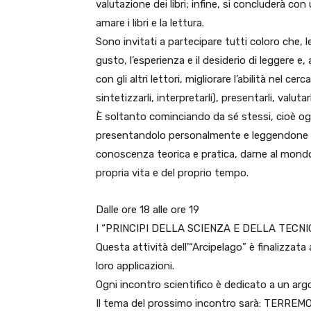
valutazione dei libri; infine, si concluderà c
amare i libri e la lettura.
Sono invitati a partecipare tutti coloro che, l
gusto, l’esperienza e il desiderio di leggere e
con gli altri lettori, migliorare l’abilità nel cercare
sintetizzarli, interpretarli), presentarli, valutar
È soltanto cominciando da sé stessi, cioè og
presentandolo personalmente e leggendone un 
conoscenza teorica e pratica, darne al mondo,
propria vita e del proprio tempo.
Dalle ore 18 alle ore 19
I “PRINCIPI DELLA SCIENZA E DELLA TECNI
Questa attività dell’“Arcipelago” è finalizzata
loro applicazioni.
Ogni incontro scientifico è dedicato a un argo
Il tema del prossimo incontro sarà: TERREM