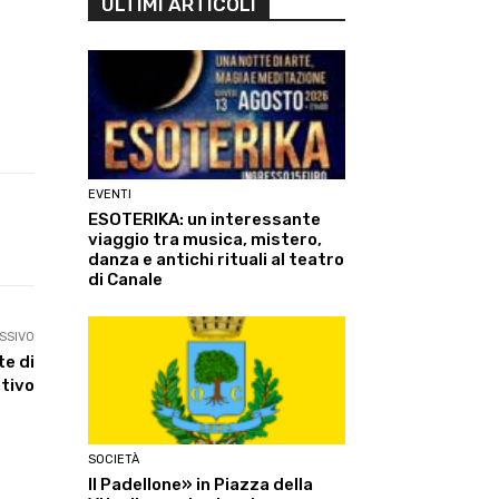
ULTIMI ARTICOLI
EVENTI
ESOTERIKA: un interessante
Linkedin
ReddIt
Tumblr
Te
viaggio tra musica, mistero,
danza e antichi rituali al teatro
di Canale
SSIVO
e di
tivo
SOCIETÀ
Il Padellone» in Piazza della