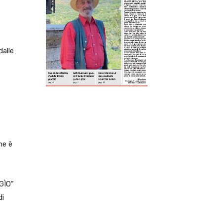
ReddIt
Tumblr
Telegram
Viber
dalle
me è
GÌO”
di