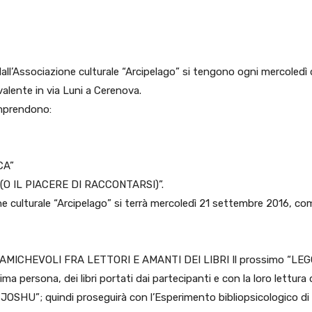
pp
Facebook
Pinterest
Linkedin
 dall’Associazione culturale “Arcipelago” si tengono ogni mercoledì 
ivalente in via Luni a Cerenova.
comprendono:
CA”
(O IL PIACERE DI RACCONTARSI)”.
ne culturale “Arcipelago” si terrà mercoledì 21 settembre 2016, co
 AMICHEVOLI FRA LETTORI E AMANTI DEI LIBRI Il prossimo “LEG
a persona, dei libri portati dai partecipanti e con la loro lettura 
I JOSHU”; quindi proseguirà con l’Esperimento bibliopsicologico di