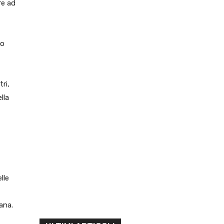
re ad
vo
ri,
lla
lle
ana.