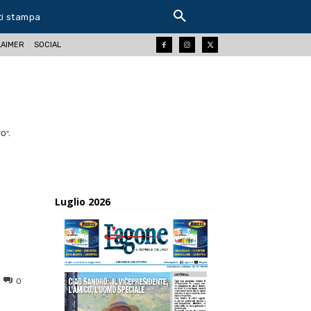
ti stampa
LAIMER
SOCIAL
O".
Luglio 2026
0