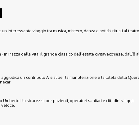
un interessante viaggio tra musica, mistero, danza e antichi rituali al teatro
» in Piazza della Vita: il grande classico dell’estate civitavecchiese, dall’8 a
i aggiudica un contributo Arsial per la manutenzione e la tutela della Querc
necar
co Umberto I la sicurezza per pazienti, operatori sanitari e cittadini viaggia
 veloce.
Disclaimer
Ultimo Numero
Abbònati