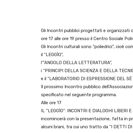
E-mail
X
WhatsA
Gli Incontri pubblici progettati e organizzati
ore 17 alle ore 19 presso il Centro Sociale Pol
Gli Incontri culturali sono “poliedrici”, cioè 
il “LEGGÌO”,
l'”ANGOLO DELLA LETTERATURA”,
i “PRINCIPI DELLA SCIENZA E DELLA TECNI
e il “LABORATORIO DI ESPRESSIONE DEL SÉ 
Il prossimo Incontro pubblico dell’Associazio
specificato nel seguente programma.
Alle ore 17
IL “LEGGÌO”: INCONTRI E DIALOGHI LIBERI E
incomincerà con la presentazione, fatta in prim
alcuni brani, tra cui uno tratto da “I DETTI D