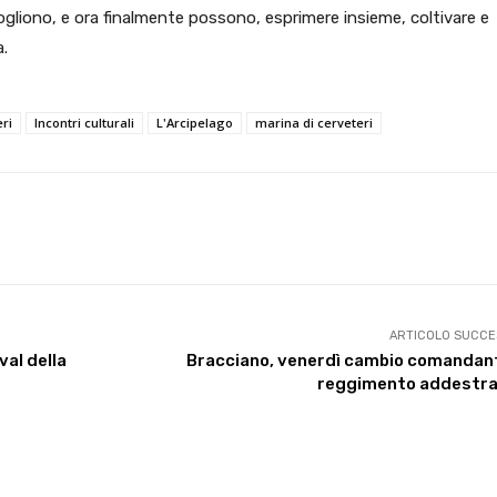
vogliono, e ora finalmente possono, esprimere insieme, coltivare e
a.
ri
Incontri culturali
L'Arcipelago
marina di cerveteri
X
WhatsApp
Facebook
Pinterest
ARTICOLO SUCCE
val della
Bracciano, venerdì cambio comandant
reggimento addestra