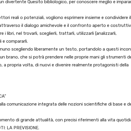
on un divertente Quesito bibliologico, per conoscere meglio e impara
ettori reali o potenziali, vogliono esprimere insieme e condividere il
, attraverso il dialogo amichevole e il confronto aperto e costrutti
 i libri, nel trovarli, sceglierli, trattarli, utilizzarli (analizzarli,
li e compararli.
nuno scegliendo liberamente un testo, portandolo a questi incont
brano, che si potrà prendere nelle proprie mani gli strumenti de
 a propria volta, di nuovi e divenire realmente protagonisti della
CA”
 alla comunicazione integrata delle nozioni scientifiche di base e de
mento di grande attualità, con precisi riferimenti alla vita quotidi
OTI: LA PREVISIONE.