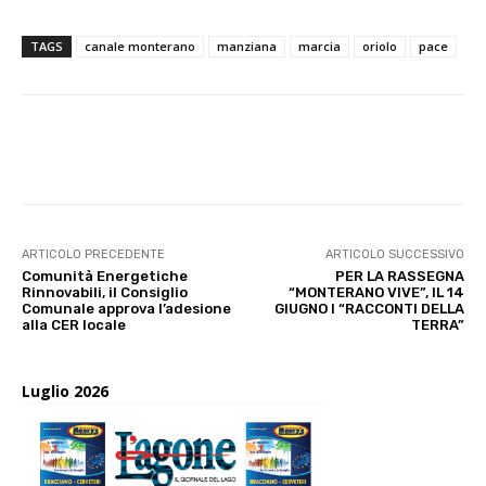
TAGS
canale monterano
manziana
marcia
oriolo
pace
E-mail
X
WhatsApp
Face
ARTICOLO PRECEDENTE
ARTICOLO SUCCESSIVO
Comunità Energetiche
PER LA RASSEGNA
Rinnovabili, il Consiglio
“MONTERANO VIVE”, IL 14
Comunale approva l’adesione
GIUGNO I “RACCONTI DELLA
alla CER locale
TERRA”
Luglio 2026