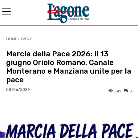
HOME
EVENTI
Marcia della Pace 2026: il 13
giugno Oriolo Romano, Canale
Monterano e Manziana unite per la
pace
08/06/2026
541
0
E-mail
X
WhatsApp
Face