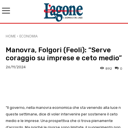
HOME
ECONOMIA
Manovra, Folgori (Feoli): “Serve
coraggio su imprese e ceto medio”
26/11/2024
892
0
E-mail
X
WhatsApp
Face
“Il governo, nella manovra economica che sta venendo alla luce n
queste settimane, dice di voler intervenire per sostenere il ceto
medio e le imprese. Una prospettiva che ci trova pienamente
d’accordo. Ma poiché le risorse sono limitate, il suggerimento non