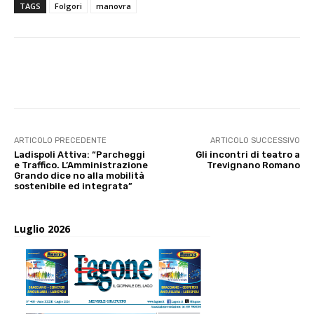
TAGS
Folgori
manovra
E-mail
X
WhatsApp
Face
ARTICOLO PRECEDENTE
ARTICOLO SUCCESSIVO
Ladispoli Attiva: “Parcheggi
Gli incontri di teatro a
e Traffico. L’Amministrazione
Trevignano Romano
Grando dice no alla mobilità
sostenibile ed integrata”
Luglio 2026