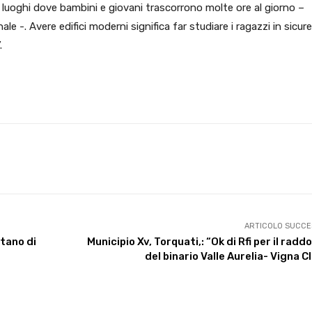
i luoghi dove bambini e giovani trascorrono molte ore al giorno –
ale -. Avere edifici moderni significa far studiare i ragazzi in sicur
.
X
WhatsApp
Facebook
Pinterest
ARTICOLO SUCCE
tano di
Municipio Xv, Torquati,: “Ok di Rfi per il radd
del binario Valle Aurelia- Vigna C