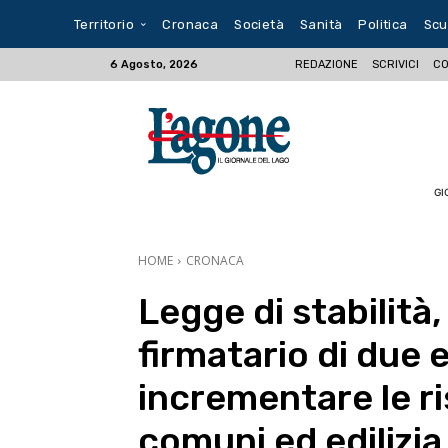
Territorio
Cronaca
Società
Sanità
Politica
Scu
REDAZIONE
SCRIVICI
CO
6 Agosto, 2026
GI
HOME
CRONACA
Legge di stabilità
firmatario di due
incrementare le ris
comuni ed edilizia