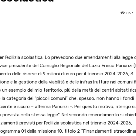
857
pp
Facebook
Pinterest
Linkedin
 per l’edilizia scolastica. Lo prevedono due emendamenti alla legge d
 vice presidente del Consiglio Regionale del Lazio Enrico Panunzi (
o delle risorse di 9 milioni di euro per il triennio 2024-2026, 3
one e la gestione della viabilità e delle infrastrutture nei comuni f
e un esempio del mio territorio, più della metà dei centri abitati ri
ce la categoria dei “piccoli comuni” che, spesso, non hanno i fondi
iciente e sicuro – afferma Panunzi -. Per questo motivo, ritengo si
a prevista nella stessa legge”. Nel secondo emendamento si chied
ziamenti previsti per l’edilizia scolastica nel triennio 2024-2026,
rogramma 01 della missione 18, titolo 2 “Finanziamenti straordinar