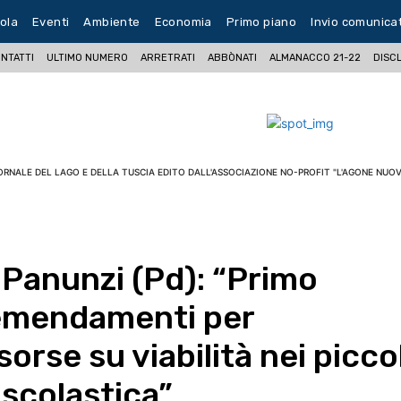
ola
Eventi
Ambiente
Economia
Primo piano
Invio comunica
NTATTI
ULTIMO NUMERO
ARRETRATI
ABBÒNATI
ALMANACCO 21-22
DISC
ORNALE DEL LAGO E DELLA TUSCIA EDITO DALL'ASSOCIAZIONE NO-PROFIT "L'AGONE NUOV
, Panunzi (Pd): “Primo
 emendamenti per
orse su viabilità nei piccol
 scolastica”