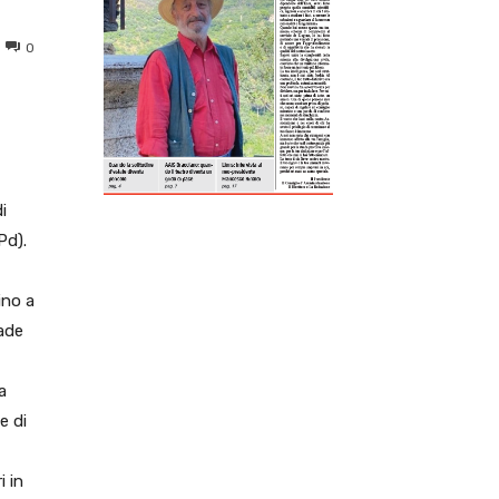
0
ReddIt
Tumblr
Telegram
Viber
i
Pd).
ino a
cade
a
e di
i in