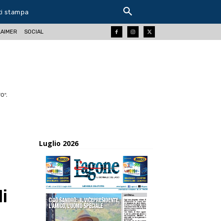
ti stampa
LAIMER
SOCIAL
O".
Luglio 2026
i