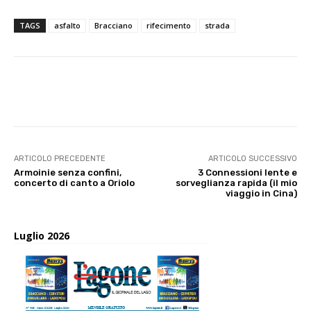
TAGS
asfalto
Bracciano
rifecimento
strada
E-mail
X
WhatsApp
Face
ARTICOLO PRECEDENTE
ARTICOLO SUCCESSIVO
Armoinie senza confini,
3 Connessioni lente e
concerto di canto a Oriolo
sorveglianza rapida (il mio
viaggio in Cina)
Luglio 2026