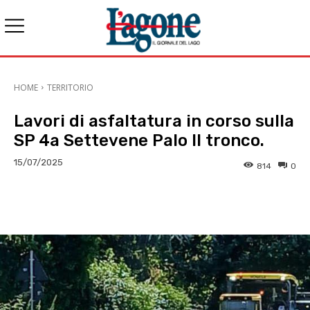
HOME
TERRITORIO
Lavori di asfaltatura in corso sulla
SP 4a Settevene Palo II tronco.
15/07/2025
814
0
E-mail
X
WhatsApp
Face