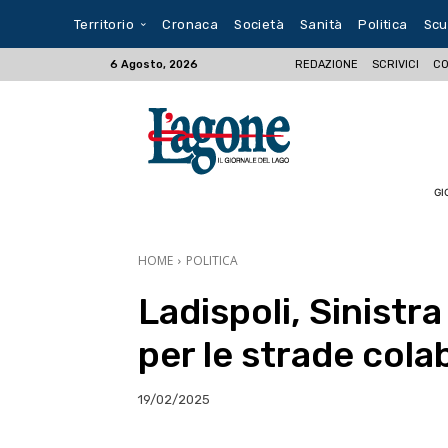
Territorio
Cronaca
Società
Sanità
Politica
Scu
REDAZIONE
SCRIVICI
CO
6 Agosto, 2026
GI
HOME
POLITICA
Ladispoli, Sinistra
per le strade col
19/02/2025