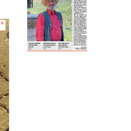
ReddIt
Tumblr
Telegram
Viber