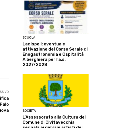
SCUOLA
Ladispoli: eventuale
attivazione del Corso Serale di
Enogastronomia e Ospitalità
Alberghiera per l’a.s.
2027/2028
Linkedin
ReddIt
Tumblr
Te
SSIVO
ifica
 Palo
uova
SOCIETÀ
L’Assessorato alla Cultura del
Comune di Civitavecchia
segnala ai giovani artisti del