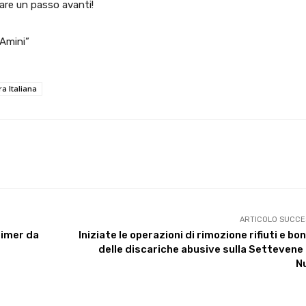
are un passo avanti!
 Amini”
ra Italiana
X
WhatsApp
Facebook
Pinterest
ARTICOLO SUCCE
eimer da
Iniziate le operazioni di rimozione rifiuti e bon
delle discariche abusive sulla Settevene
N