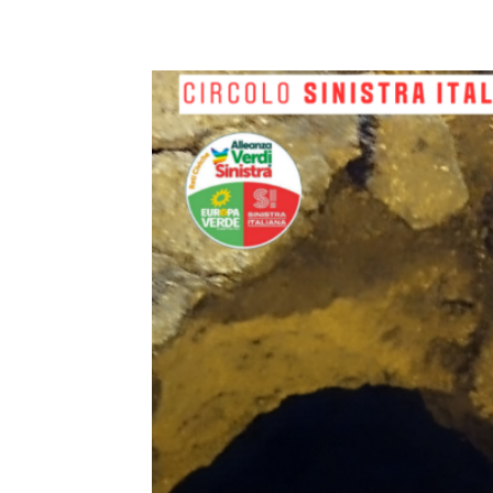
E-mail
X
WhatsA