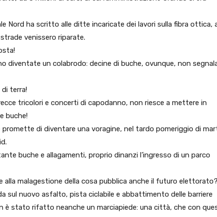
 Nord ha scritto alle ditte incaricate dei lavori sulla fibra ottica, a
 strade venissero riparate.
osta!
 sono diventate un colabrodo: decine di buche, ovunque, non segnal
di terra!
cce tricolori e concerti di capodanno, non riesce a mettere in
le buche!
e promette di diventare una voragine, nel tardo pomeriggio di mar
id.
tante buche e allagamenti, proprio dinanzi l’ingresso di un parco
 alla malagestione della cosa pubblica anche il futuro elettorato
a sul nuovo asfalto, pista ciclabile e abbattimento delle barriere
on è stato rifatto neanche un marciapiede: una città, che con que