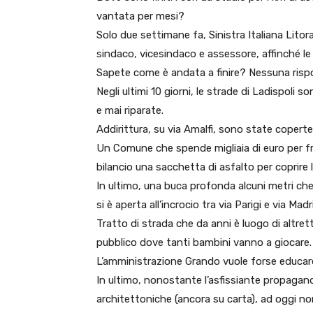
vantata per mesi?
Solo due settimane fa, Sinistra Italiana Litorale
sindaco, vicesindaco e assessore, affinché le
Sapete come è andata a finire? Nessuna risp
Negli ultimi 10 giorni, le strade di Ladispoli
e mai riparate.
Addirittura, su via Amalfi, sono state coperte 
Un Comune che spende migliaia di euro per fre
bilancio una sacchetta di asfalto per coprire 
In ultimo, una buca profonda alcuni metri ch
si è aperta all’incrocio tra via Parigi e via Madr
Tratto di strada che da anni è luogo di altret
pubblico dove tanti bambini vanno a giocare.
L’amministrazione Grando vuole forse educare
In ultimo, nonostante l’asfissiante propagand
architettoniche (ancora su carta), ad oggi n