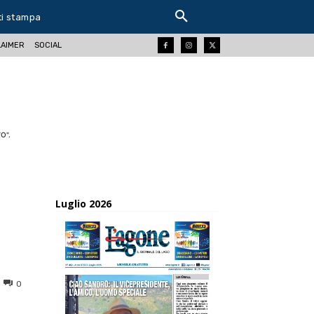
ti stampa
LAIMER
SOCIAL
O".
Luglio 2026
0