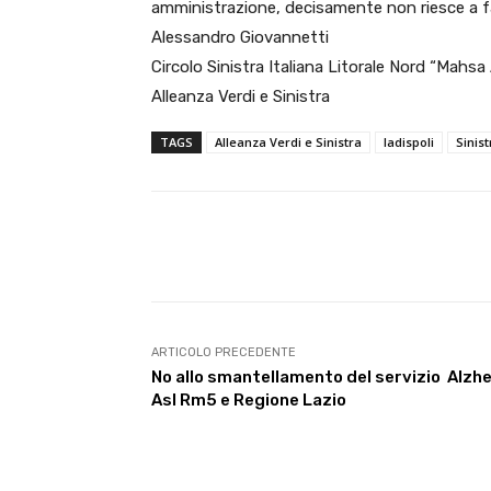
amministrazione, decisamente non riesce a f
Alessandro Giovannetti
Circolo Sinistra Italiana Litorale Nord “Mahsa
Alleanza Verdi e Sinistra
TAGS
Alleanza Verdi e Sinistra
ladispoli
Sinist
E-mail
Condividere
ARTICOLO PRECEDENTE
No allo smantellamento del servizio Alzh
Asl Rm5 e Regione Lazio