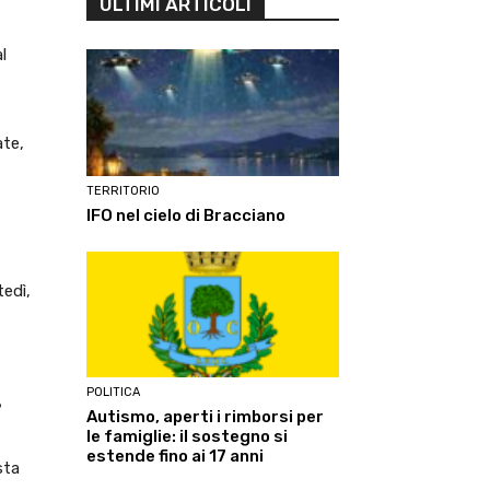
ULTIMI ARTICOLI
l
ate,
TERRITORIO
IFO nel cielo di Bracciano
tedì,
POLITICA
?
Autismo, aperti i rimborsi per
le famiglie: il sostegno si
estende fino ai 17 anni
sta