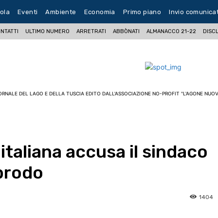
ola
Eventi
Ambiente
Economia
Primo piano
Invio comunica
NTATTI
ULTIMO NUMERO
ARRETRATI
ABBÒNATI
ALMANACCO 21-22
DISC
ORNALE DEL LAGO E DELLA TUSCIA EDITO DALL'ASSOCIAZIONE NO-PROFIT "L'AGONE NUOV
 italiana accusa il sindaco
abrodo
1404