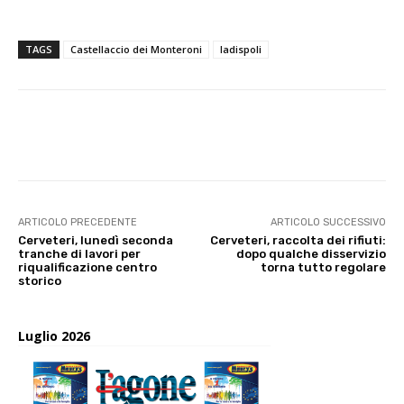
TAGS
Castellaccio dei Monteroni
ladispoli
E-mail
X
WhatsApp
Face
ARTICOLO PRECEDENTE
ARTICOLO SUCCESSIVO
Cerveteri, lunedì seconda
Cerveteri, raccolta dei rifiuti:
tranche di lavori per
dopo qualche disservizio
riqualificazione centro
torna tutto regolare
storico
Luglio 2026