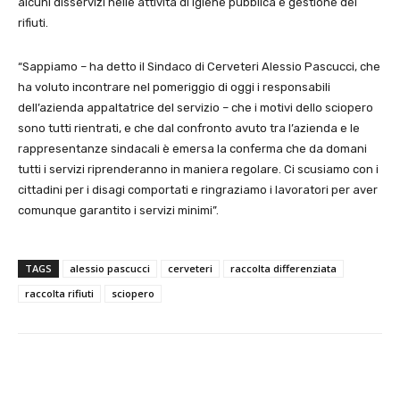
alcuni disservizi nelle attività di igiene pubblica e gestione dei
rifiuti.
“Sappiamo – ha detto il Sindaco di Cerveteri Alessio Pascucci, che
ha voluto incontrare nel pomeriggio di oggi i responsabili
dell’azienda appaltatrice del servizio – che i motivi dello sciopero
sono tutti rientrati, e che dal confronto avuto tra l’azienda e le
rappresentanze sindacali è emersa la conferma che da domani
tutti i servizi riprenderanno in maniera regolare. Ci scusiamo con i
cittadini per i disagi comportati e ringraziamo i lavoratori per aver
comunque garantito i servizi minimi”.
TAGS
alessio pascucci
cerveteri
raccolta differenziata
raccolta rifiuti
sciopero
E-mail
X
WhatsApp
Face