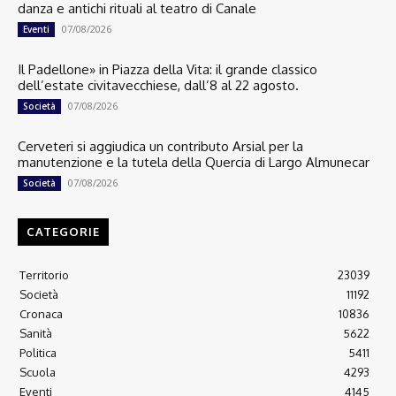
danza e antichi rituali al teatro di Canale
07/08/2026
Eventi
Il Padellone» in Piazza della Vita: il grande classico
dell’estate civitavecchiese, dall’8 al 22 agosto.
07/08/2026
Società
Cerveteri si aggiudica un contributo Arsial per la
manutenzione e la tutela della Quercia di Largo Almunecar
07/08/2026
Società
CATEGORIE
Territorio
23039
Società
11192
Cronaca
10836
Sanità
5622
Politica
5411
Scuola
4293
Eventi
4145