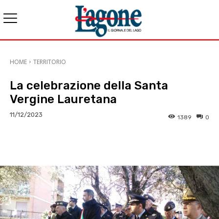
HOME
TERRITORIO
La celebrazione della Santa
Vergine Lauretana
11/12/2023
1389
0
E-mail
X
WhatsApp
Face