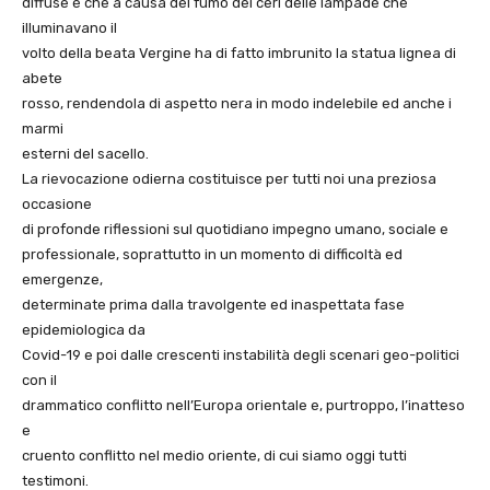
diffuse è che a causa del fumo dei ceri delle lampade che
illuminavano il
volto della beata Vergine ha di fatto imbrunito la statua lignea di
abete
rosso, rendendola di aspetto nera in modo indelebile ed anche i
marmi
esterni del sacello.
La rievocazione odierna costituisce per tutti noi una preziosa
occasione
di profonde riflessioni sul quotidiano impegno umano, sociale e
professionale, soprattutto in un momento di difficoltà ed
emergenze,
determinate prima dalla travolgente ed inaspettata fase
epidemiologica da
Covid-19 e poi dalle crescenti instabilità degli scenari geo-politici
con il
drammatico conflitto nell’Europa orientale e, purtroppo, l’inatteso
e
cruento conflitto nel medio oriente, di cui siamo oggi tutti
testimoni.