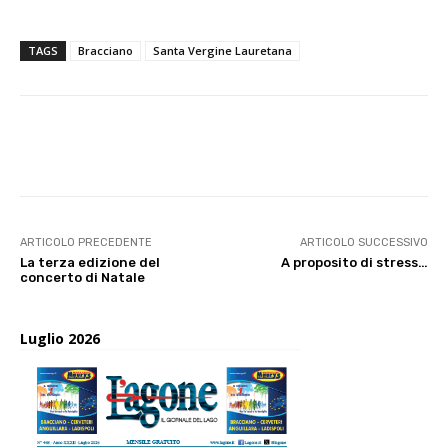
TAGS
Bracciano
Santa Vergine Lauretana
E-mail
X
WhatsApp
Face
ARTICOLO PRECEDENTE
ARTICOLO SUCCESSIVO
La terza edizione del
A proposito di stress…
concerto di Natale
Luglio 2026