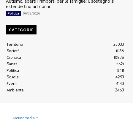
Autismo, aperti i rimborsi per le famiglie: il sostegno si
estende fino ai 17 anni
06/08/2026
Politica
CATEGORIE
Territorio
23033
Società
11185
Cronaca
10836
Sanità
5621
Politica
5411
Scuola
4293
Eventi
4143
Ambiente
2453
© 2022 Copyright All Rights reserved.
L'AGONE NUOVO - Associazione non lucrativa - C.F. 97316940580
Aroundmedia.it
Disclaimer
Ultimo Numero
Abbònati
Arretrati
Alma