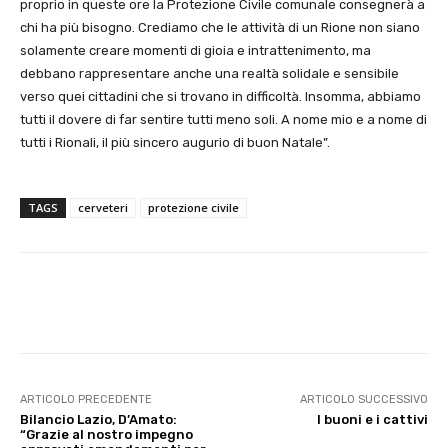
proprio in queste ore la Protezione Civile comunale consegnerà a
chi ha più bisogno. Crediamo che le attività di un Rione non siano
solamente creare momenti di gioia e intrattenimento, ma
debbano rappresentare anche una realtà solidale e sensibile
verso quei cittadini che si trovano in difficoltà. Insomma, abbiamo
tutti il dovere di far sentire tutti meno soli. A nome mio e a nome di
tutti i Rionali, il più sincero augurio di buon Natale”.
TAGS
cerveteri
protezione civile
E-mail
X
WhatsApp
Face
ARTICOLO PRECEDENTE
ARTICOLO SUCCESSIVO
Bilancio Lazio, D’Amato:
I buoni e i cattivi
“Grazie al nostro impegno