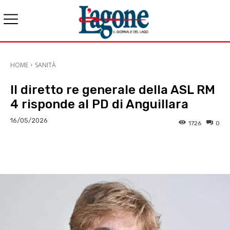
HOME
SANITÀ
Il diretto re generale della ASL RM
4 risponde al PD di Anguillara
16/05/2026
1726
0
E-mail
X
WhatsApp
Face