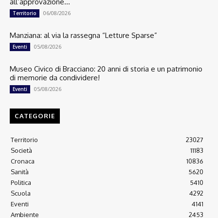
all’approvazione...
06/08/2026
Territorio
Manziana: al via la rassegna “Letture Sparse”
05/08/2026
Eventi
Museo Civico di Bracciano: 20 anni di storia e un patrimonio
di memorie da condividere!
05/08/2026
Eventi
CATEGORIE
Territorio
23027
Società
11183
Cronaca
10836
Sanità
5620
Politica
5410
Scuola
4292
Eventi
4141
Ambiente
2453