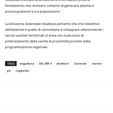
fondamento che rischiano soltanto di generare allarme e
preoccupazione tra la popolazione.”
La Direzione Aziendale ribadisce pertanto che che l’obiettivo
dell’Azienda è quello di consolidare e sviluppare ulteriormente i
servizi sanitari territoriali, in linea con il percorso di
potenziamento della sanità di prossimità previsto dalla
programmazione regionale.
TAGS
anguillara
ASL RM 4
direttore
Generale
marino
pd
rispposta
E-mail
X
WhatsApp
Face