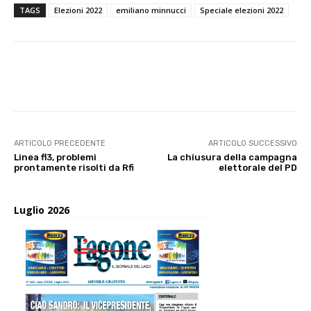
TAGS
Elezioni 2022
emiliano minnucci
Speciale elezioni 2022
E-mail
X
WhatsApp
Face
ARTICOLO PRECEDENTE
ARTICOLO SUCCESSIVO
Linea fl3, problemi
La chiusura della campagna
prontamente risolti da Rfi
elettorale del PD
Luglio 2026