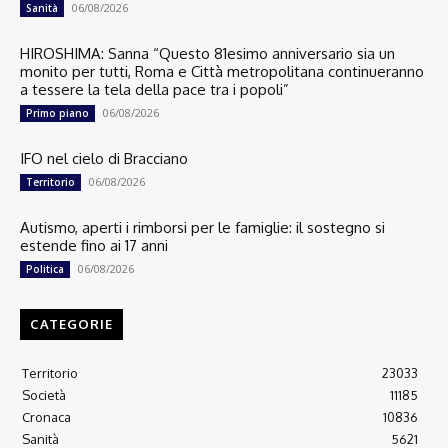
06/08/2026
Sanità
HIROSHIMA: Sanna “Questo 81esimo anniversario sia un
monito per tutti, Roma e Città metropolitana continueranno
a tessere la tela della pace tra i popoli”
06/08/2026
Primo piano
IFO nel cielo di Bracciano
06/08/2026
Territorio
Autismo, aperti i rimborsi per le famiglie: il sostegno si
estende fino ai 17 anni
06/08/2026
Politica
CATEGORIE
Territorio
23033
Società
11185
Cronaca
10836
Sanità
5621