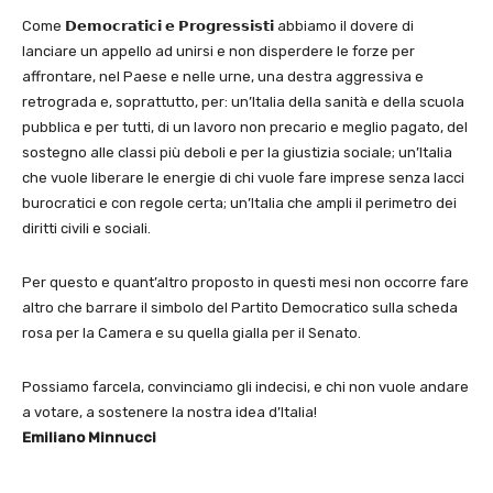
Come 𝗗𝗲𝗺𝗼𝗰𝗿𝗮𝘁𝗶𝗰𝗶 𝗲 𝗣𝗿𝗼𝗴𝗿𝗲𝘀𝘀𝗶𝘀𝘁𝗶 abbiamo il dovere di
lanciare un appello ad unirsi e non disperdere le forze per
affrontare, nel Paese e nelle urne, una destra aggressiva e
retrograda e, soprattutto, per: un’Italia della sanità e della scuola
pubblica e per tutti, di un lavoro non precario e meglio pagato, del
sostegno alle classi più deboli e per la giustizia sociale; un’Italia
che vuole liberare le energie di chi vuole fare imprese senza lacci
burocratici e con regole certa; un’Italia che ampli il perimetro dei
diritti civili e sociali.
Per questo e quant’altro proposto in questi mesi non occorre fare
altro che barrare il simbolo del Partito Democratico sulla scheda
rosa per la Camera e su quella gialla per il Senato.
Possiamo farcela, convinciamo gli indecisi, e chi non vuole andare
a votare, a sostenere la nostra idea d’Italia!
Emiliano Minnucci