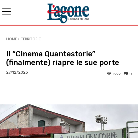
HOME
TERRITORIO
Il “Cinema Quantestorie”
(finalmente) riapre le sue porte
27/12/2023
1972
0
E-mail
X
WhatsApp
Face