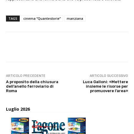
TAGS
cinema “Quantestorie”
manziana
E-mail
X
WhatsApp
Face
ARTICOLO PRECEDENTE
ARTICOLO SUCCESSIVO
A proposito della chiusura
Luca Galloni: «Mettere
dell’anello ferroviario di
insieme le risorse per
Roma
promuovere l’area»
Luglio 2026