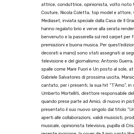
attrice, conduttrice, opinionista, volto noto
Couture, Nicola Coletta, top model e attore, 
Mediaset, inviata speciale dalla Casa de Il Gr
hanno regalato brio e verve alla serata rende
benvenuto e la passerella sul red carpet per fo
premiazioni e buona musica. Per quest’edizione 
decorati a mano) sono stati assegnati ai seg
televisione e del giornalismo: Antonio Guerra
spalle come Mare Fuori e Un posto al sole, at
Gabriele Salvatores di prossima uscita, Marsi
cantato, per i presenti, la sua hit “T’Amo”, in
Umberto Mortelliti, direttore responsabile del
quando prese parte ad Amici, di nuovo in pis
presentato il suo nuovo singolo dal titolo “U
aperti alle collaborazioni, validi musicisti, pr
musicale, opinionista televisiva, pupilla di Cri
recente incisione, la cover de Il mio canto l