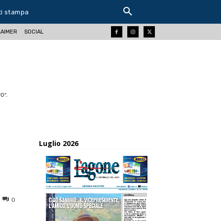
ti stampa
LAIMER
SOCIAL
O".
Luglio 2026
0