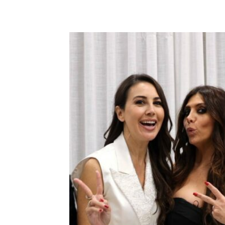
E-mail
X
WhatsA