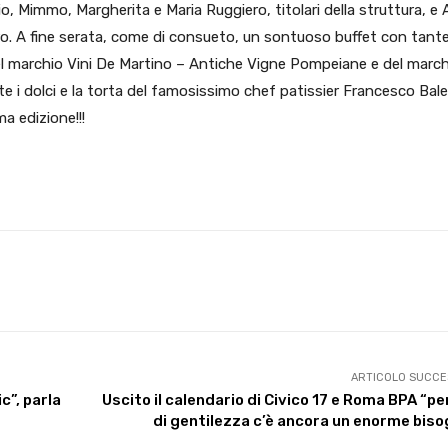
rio, Mimmo, Margherita e Maria Ruggiero, titolari della struttura, e
ero. A fine serata, come di consueto, un sontuoso buffet con tant
 del marchio Vini De Martino – Antiche Vigne Pompeiane e del marc
te i dolci e la torta del famosissimo chef patissier Francesco Bal
a edizione!!!
X
WhatsApp
Facebook
Pinterest
ARTICOLO SUCCE
c”, parla
Uscito il calendario di Civico 17 e Roma BPA “p
di gentilezza c’è ancora un enorme bis