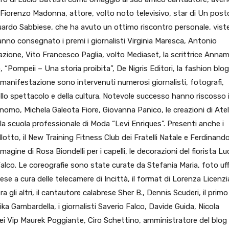
, Fiorenzo Madonna, attore, volto noto televisivo, star di Un posto
 Eduardo Sabbiese, che ha avuto un ottimo riscontro personale, viste
 Hanno consegnato i premi i giornalisti Virginia Maresca, Antonio
zione, Vito Francesco Paglia, volto Mediaset, la scrittrice Annam
 “Pompeii – Una storia proibita”, De Nigris Editori, la fashion blo
manifestazione sono intervenuti numerosi giornalisti, fotografi,
llo spettacolo e della cultura. Notevole successo hanno riscosso 
onomo, Michela Galeota Fiore, Giovanna Panico, le creazioni di Atel
ella scuola professionale di Moda “Levi Enriques”. Presenti anche i
llotto, il New Training Fitness Club dei Fratelli Natale e Ferdinand
agine di Rosa Biondelli per i capelli, le decorazioni del fiorista Lu
Falco. Le coreografie sono state curate da Stefania Maria, foto uffi
se a cura delle telecamere di Incittà, il format di Lorenza Licenzia
a gli altri, il cantautore calabrese Sher B., Dennis Scuderi, il primo
rika Gambardella, i giornalisti Saverio Falco, Davide Guida, Nicola
dei Vip Maurek Poggiante, Ciro Schettino, amministratore del blog