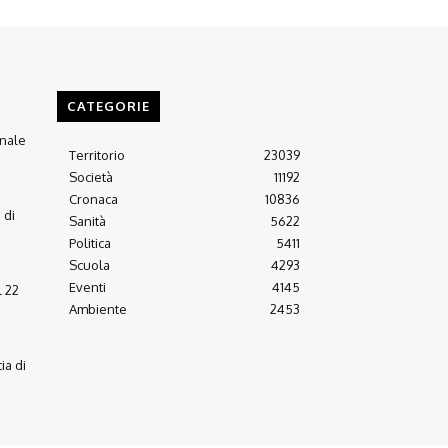
CATEGORIE
anale
Territorio
23039
Società
11192
Cronaca
10836
 di
Sanità
5622
Politica
5411
Scuola
4293
Eventi
4145
l 22
Ambiente
2453
ia di