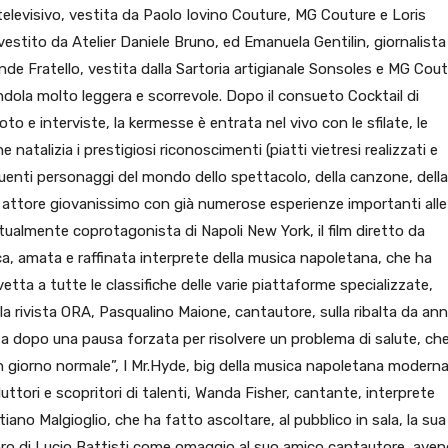
 televisivo, vestita da Paolo Iovino Couture, MG Couture e Loris
vestito da Atelier Daniele Bruno, ed Emanuela Gentilin, giornalista
ande Fratello, vestita dalla Sartoria artigianale Sonsoles e MG Cout
ndola molto leggera e scorrevole. Dopo il consueto Cocktail di
to e interviste, la kermesse è entrata nel vivo con le sfilate, le
natalizia i prestigiosi riconoscimenti (piatti vietresi realizzati e
uenti personaggi del mondo dello spettacolo, della canzone, della
, attore giovanissimo con già numerose esperienze importanti alle
tualmente coprotagonista di Napoli New York, il film diretto da
ca, amata e raffinata interprete della musica napoletana, che ha
 vetta a tutte le classifiche delle varie piattaforme specializzate,
la rivista ORA, Pasqualino Maione, cantautore, sulla ribalta da ann
ta dopo una pausa forzata per risolvere un problema di salute, ch
n giorno normale”, I Mr.Hyde, big della musica napoletana moderna
oduttori e scopritori di talenti, Wanda Fisher, cantante, interprete
stiano Malgioglio, che ha fatto ascoltare, al pubblico in sala, la sua
ibero di Lucio Battisti come omaggio al suo amico cantautore, ave