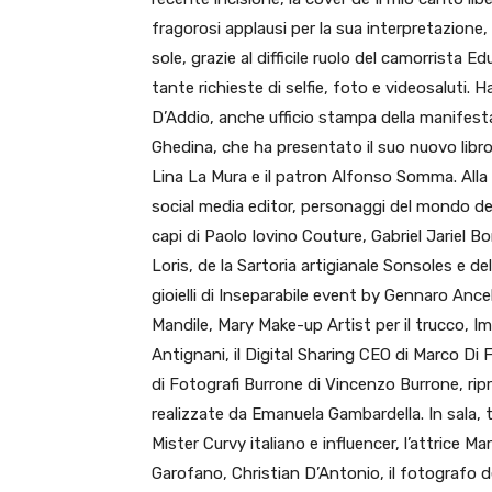
fragorosi applausi per la sua interpretazione
sole, grazie al difficile ruolo del camorrista
tante richieste di selfie, foto e videosaluti.
D’Addio, anche ufficio stampa della manifesta
Ghedina, che ha presentato il suo nuovo libro,
Lina La Mura e il patron Alfonso Somma. Alla 
social media editor, personaggi del mondo de
capi di Paolo Iovino Couture, Gabriel Jariel B
Loris, de la Sartoria artigianale Sonsoles e d
gioielli di Inseparabile event by Gennaro Ance
Mandile, Mary Make-up Artist per il trucco, Imm
Antignani, il Digital Sharing CEO di Marco Di 
di Fotografi Burrone di Vincenzo Burrone, ripre
realizzate da Emanuela Gambardella. In sala, tr
Mister Curvy italiano e influencer, l’attrice Ma
Garofano, Christian D’Antonio, il fotografo 