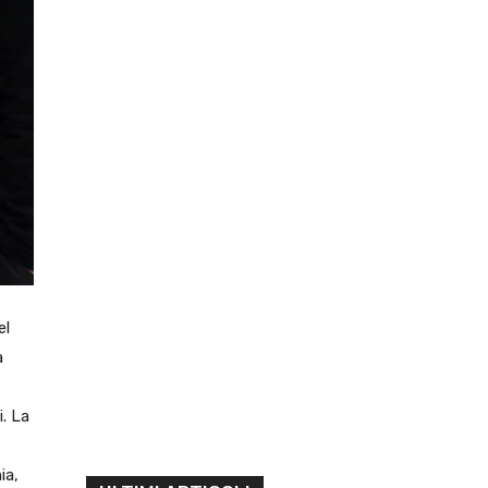
el
a
. La
ia,