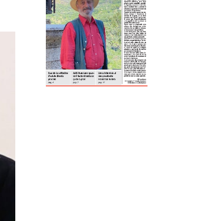
ReddIt
Tumblr
Telegram
Viber