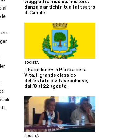
viaggio tra musica, mistero,
danza e antichi rituali al teatro
 al
di Canale
 le
aria
gger
i
SOCIETÀ
ier
Il Padellone» in Piazza della
Vita: il grande classico
dell’estate civitavecchiese,
o
dall’8 al 22 agosto.
ca
ciali
ti,
SOCIETÀ