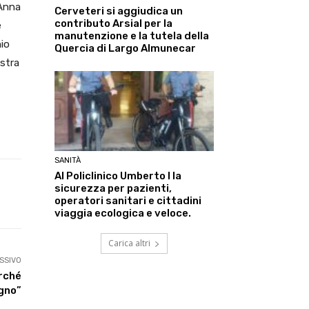
 Anna
Cerveteri si aggiudica un
contributo Arsial per la
e
manutenzione e la tutela della
hio
Quercia di Largo Almunecar
estra
SANITÀ
Al Policlinico Umberto I la
sicurezza per pazienti,
Linkedin
ReddIt
Tumblr
Te
operatori sanitari e cittadini
viaggia ecologica e veloce.
Carica altri
SSIVO
erché
ogno”