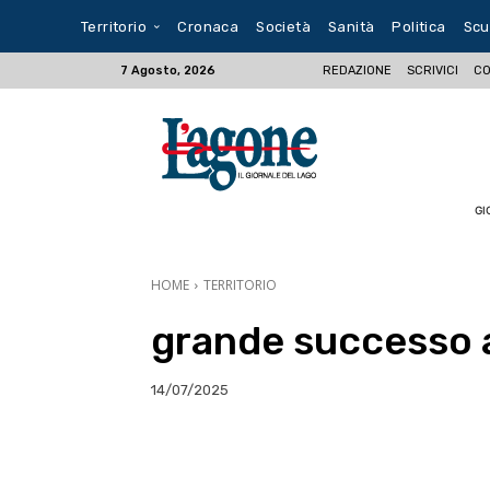
Territorio
Cronaca
Società
Sanità
Politica
Scu
REDAZIONE
SCRIVICI
CO
7 Agosto, 2026
GI
HOME
TERRITORIO
grande successo a
14/07/2025
E-mail
X
WhatsA