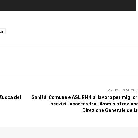
ca
X
WhatsApp
Facebook
Pinterest
ARTICOLO SUCCE
 Zucca del
Sanità: Comune e ASL RM4 al lavoro per miglior
servizi. Incontro tra l’Amministrazione
Direzione Generale dell