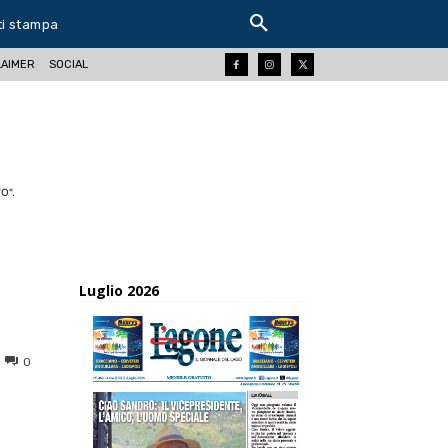
ti stampa
LAIMER
SOCIAL
O".
Luglio 2026
0
ReddIt
Tumblr
Telegram
Viber