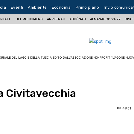
ola
Eventi
Ambiente
Economia
Primo piano
Invio comunica
NTATTI
ULTIMO NUMERO
ARRETRATI
ABBÒNATI
ALMANACCO 21-22
DISC
ORNALE DEL LAGO E DELLA TUSCIA EDITO DALL'ASSOCIAZIONE NO-PROFIT "L'AGONE NUOV
 Civitavecchia
4931
pp
Facebook
Pinterest
Linkedin