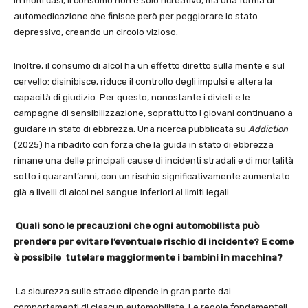
in molti casi, il consumo non è solo ricreativo, ma una forma di
automedicazione che finisce però per peggiorare lo stato
depressivo, creando un circolo vizioso.
Inoltre, il consumo di alcol ha un effetto diretto sulla mente e sul
cervello: disinibisce, riduce il controllo degli impulsi e altera la
capacità di giudizio. Per questo, nonostante i divieti e le
campagne di sensibilizzazione, soprattutto i giovani continuano a
guidare in stato di ebbrezza. Una ricerca pubblicata su
Addiction
(2025) ha ribadito con forza che la guida in stato di ebbrezza
rimane una delle principali cause di incidenti stradali e di mortalità
sotto i quarant’anni, con un rischio significativamente aumentato
già a livelli di alcol nel sangue inferiori ai limiti legali.
Quali sono le precauzioni che ogni automobilista può
prendere per evitare l’eventuale rischio di incidente? E come
è possibile tutelare maggiormente i bambini in macchina?
La sicurezza sulle strade dipende in gran parte dai
comportamenti di ciascun automobilista. Le regole fondamentali