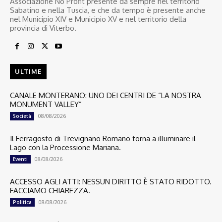
Associazione No Profit presente da sempre nel territorio
Sabatino e nella Tuscia, e che da tempo è presente anche
nel Municipio XIV e Municipio XV e nel territorio della
provincia di Viterbo.
ULTIME
CANALE MONTERANO: UNO DEI CENTRI DE “LA NOSTRA
MONUMENT VALLEY”
08/08/2026
Società
Il Ferragosto di Trevignano Romano torna a illuminare il
Lago con la Processione Mariana.
08/08/2026
Eventi
ACCESSO AGLI ATTI: NESSUN DIRITTO È STATO RIDOTTO.
FACCIAMO CHIAREZZA.
08/08/2026
Politica