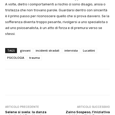
A volte, dietro i comportamenti a rischio ci sono disagio, ansia o
tristezza che non trovano parole. Guardarsi dentro con sincerità
è il primo passo per riconoscere quello che si prova davvero. Se la
sofferenza diventa troppo pesante, rivolgersi a uno specialista o
ad uno psicoanalista, è un atto di forza e di premura verso se
stessi.
TAGS
giovani
incidenti stradali
intervista
Lucattini
PSICOLOGIA
trauma
E-mail
X
WhatsApp
Face
ARTICOLO PRECEDENTE
ARTICOLO SUCCESSIVO
Selene si svela: la danza
Zaino Sospeso, l’iniziativa