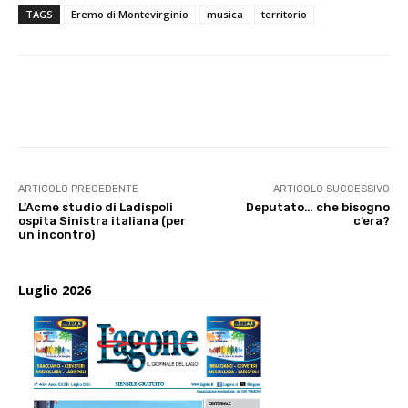
TAGS
Eremo di Montevirginio
musica
territorio
E-mail
X
WhatsApp
Face
ARTICOLO PRECEDENTE
ARTICOLO SUCCESSIVO
L’Acme studio di Ladispoli
Deputato… che bisogno
ospita Sinistra italiana (per
c’era?
un incontro)
Luglio 2026