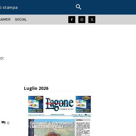
ti stampa
LAIMER
SOCIAL
O".
Luglio 2026
0