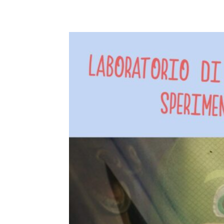
E-mail
X
WhatsA