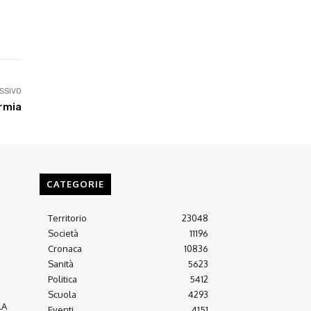
Linkedin
ReddIt
Tumblr
Te
SSIVO
ermia
CATEGORIE
Territorio
23048
Società
11196
Cronaca
10836
Sanità
5623
Politica
5412
Scuola
4293
LA
Eventi
4151