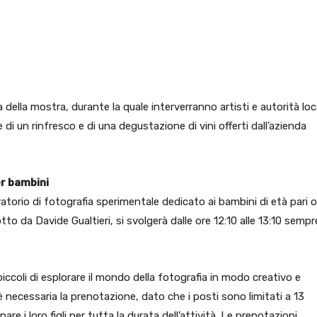
ella mostra, durante la quale interverranno artisti e autorità loca
e di un rinfresco e di una degustazione di vini offerti dall’azienda
er bambini
atorio di fotografia sperimentale dedicato ai bambini di età pari o
to da Davide Gualtieri, si svolgerà dalle ore 12:10 alle 13:10 sempr
 piccoli di esplorare il mondo della fotografia in modo creativo e
 necessaria la prenotazione, dato che i posti sono limitati a 13
re i loro figli per tutta la durata dell’attività. Le prenotazioni