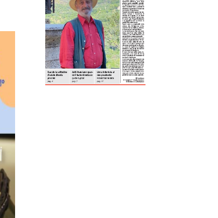
ReddIt
Tumblr
Telegram
Viber