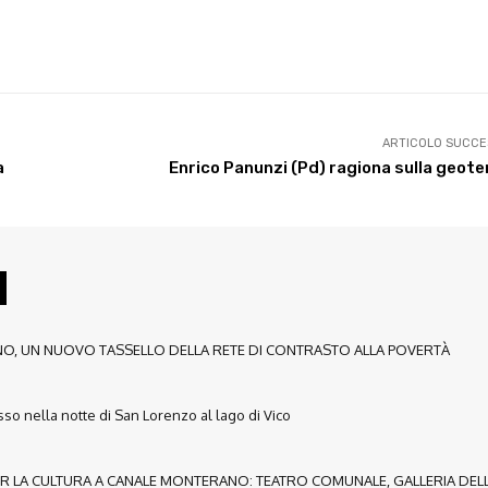
X
WhatsApp
Facebook
Pinterest
ARTICOLO SUCCE
a
Enrico Panunzi (Pd) ragiona sulla geot
NO, UN NUOVO TASSELLO DELLA RETE DI CONTRASTO ALLA POVERTÀ
sso nella notte di San Lorenzo al lago di Vico
PER LA CULTURA A CANALE MONTERANO: TEATRO COMUNALE, GALLERIA DEL