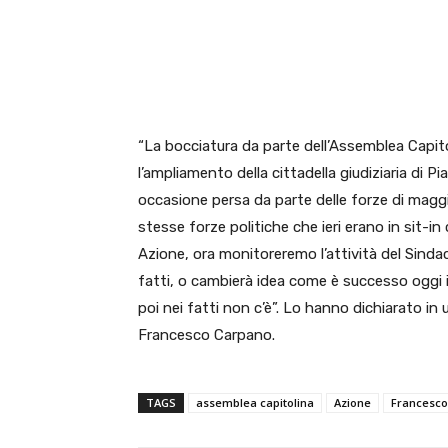
E-mail
X
WhatsA
“La bocciatura da parte dell’Assemblea Capito
l’ampliamento della cittadella giudiziaria di P
occasione persa da parte delle forze di magg
stesse forze politiche che ieri erano in sit-i
Azione, ora monitoreremo l’attività del Sindaco 
fatti, o cambierà idea come è successo oggi
poi nei fatti non c’è”. Lo hanno dichiarato in
Francesco Carpano.
TAGS
assemblea capitolina
Azione
Francesco