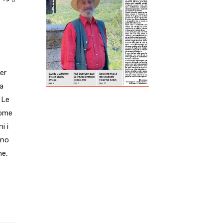
ReddIt
Tumblr
Telegram
Viber
er
ma
 Le
Come
i i
gno
ne,