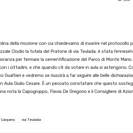
pp
Facebook
Pinterest
Linkedin
lina della mozione con cui chiedevamo di inserire nel protocollo p
iazzale Clodio la tutela del Pratone di via Teulada, è stata l’ennesi
ioranza per fermare la cementificazione del Parco di Monte Mario.
n con i cittadini, e che quando c’è da votare in aula si astengono. 
Gualtieri e vedremo se riuscirà a far seguire alle belle dichiarazion
 in Aula Giulio Cesare. È un peccato constatare che questo soste
 una nota la Capogruppo, Flavia De Gregorio e il Consigliere di Azio
 Carpano.
via Teulada