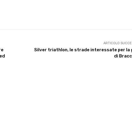
X
WhatsApp
Facebook
Pinterest
ARTICOLO SUCCE
re
Silver triathlon, le strade interessate per la
 ed
di Brac