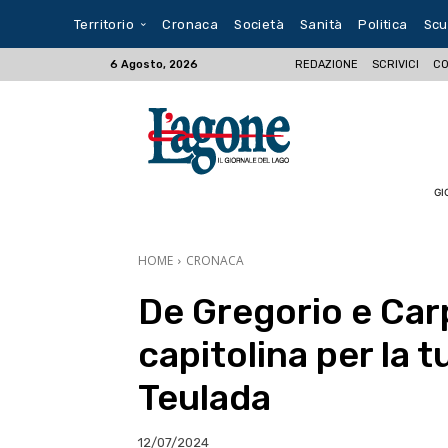
Territorio
Cronaca
Società
Sanità
Politica
Scu
REDAZIONE
SCRIVICI
CO
6 Agosto, 2026
GI
HOME
CRONACA
De Gregorio e Car
capitolina per la t
Teulada
12/07/2024