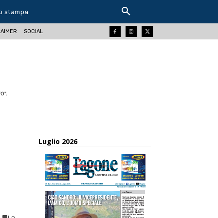
ti stampa
LAIMER
SOCIAL
O".
Luglio 2026
0