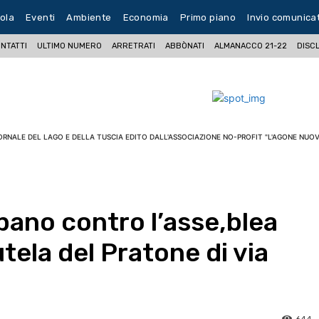
ola
Eventi
Ambiente
Economia
Primo piano
Invio comunica
NTATTI
ULTIMO NUMERO
ARRETRATI
ABBÒNATI
ALMANACCO 21-22
DISC
ORNALE DEL LAGO E DELLA TUSCIA EDITO DALL'ASSOCIAZIONE NO-PROFIT "L'AGONE NUOV
pano contro l’asse,blea
utela del Pratone di via
644