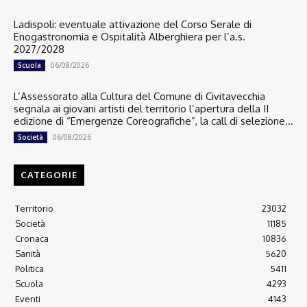
Ladispoli: eventuale attivazione del Corso Serale di
Enogastronomia e Ospitalità Alberghiera per l’a.s.
2027/2028
06/08/2026
Scuola
L’Assessorato alla Cultura del Comune di Civitavecchia
segnala ai giovani artisti del territorio l’apertura della II
edizione di “Emergenze Coreografiche”, la call di selezione...
06/08/2026
Società
CATEGORIE
Territorio
23032
Società
11185
Cronaca
10836
Sanità
5620
Politica
5411
Scuola
4293
Eventi
4143