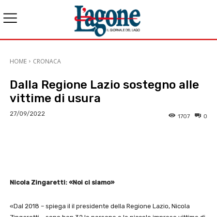
HOME
CRONACA
Dalla Regione Lazio sostegno alle
vittime di usura
27/09/2022
1707
0
E-mail
X
WhatsApp
Face
Nicola Zingaretti:
«Noi ci siamo»
«Dal 2018 – spiega il il presidente della Regione Lazio, Nicola