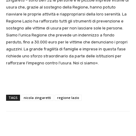
Zingaretti – sono ben 32 le persone e le piccole imprese vittime di
usura che, grazie al sostegno della Regione, hanno potuto
riavviare le proprie attività e riappropriarsi della loro serenità. La
Regione Lazio ha rafforzato tutti gli strumenti di prevenzione e
sostegno alle vittime di usura per non lasciare sole le persone.
Siamo l’unica Regione che prevede un indennizzo a fondo
perduto, fino a 30.000 euro per le vittime che denunciano i propri
aguzzini. La grande fragilità di famiglie e imprese in questa fase
richiede uno sforzo straordinario da parte delle istituzioni per
rafforzare l’impegno contro l’usura. Noi ci siamo».
TAGS
nicola zingaretti
regione lazio
E-mail
X
WhatsApp
Face