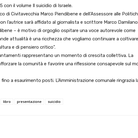
con il volume Il suicidio di Israele.
ndaco di Civitavecchia Marco Piendibene e dell’Assessore alle Politic
on l’autrice sarà affidato al giornalista e scrittore Marco Damilano
endibene – è motivo di orgoglio ospitare una voce autorevole come
rande attualità è una ricchezza che vogliamo continuare a coltivare
tura e di pensiero critico”.
puntamenti rappresentano un momento di crescita collettiva. La
forzare la comunità e favorire una riflessione consapevole sul 
o, fino a esaurimento posti. L’Amministrazione comunale ringrazia l
libro
presentazione
suicidio
X
WhatsApp
Facebook
Pinterest