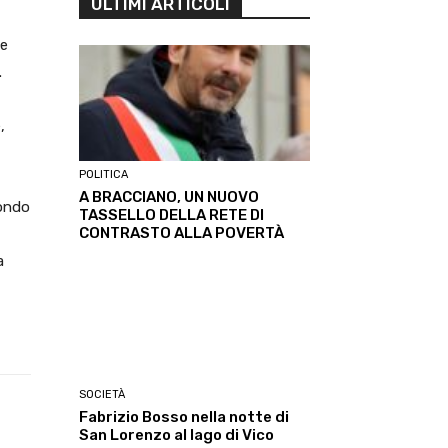
ULTIMI ARTICOLI
he
.
,
POLITICA
A BRACCIANO, UN NUOVO
mondo
TASSELLO DELLA RETE DI
CONTRASTO ALLA POVERTÀ
a
SOCIETÀ
Fabrizio Bosso nella notte di
Linkedin
ReddIt
Tumblr
Te
San Lorenzo al lago di Vico