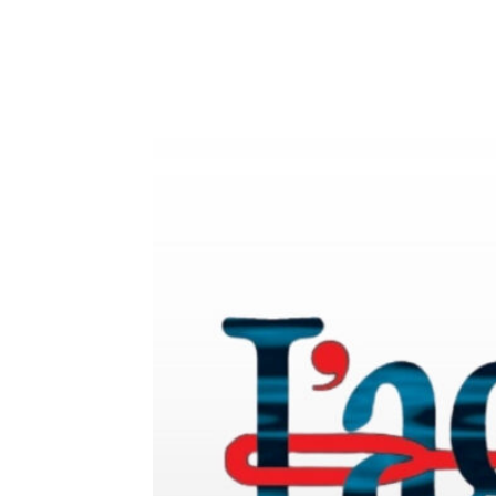
E-mail
X
WhatsA