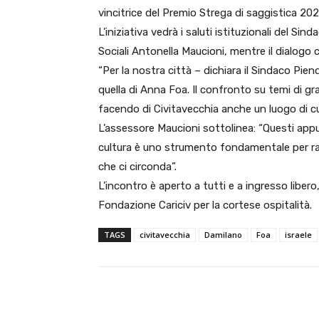
vincitrice del Premio Strega di saggistica 2025 
L’iniziativa vedrà i saluti istituzionali del Si
Sociali Antonella Maucioni, mentre il dialogo c
“Per la nostra città – dichiara il Sindaco Pi
quella di Anna Foa. Il confronto su temi di g
facendo di Civitavecchia anche un luogo di cul
L’assessore Maucioni sottolinea: “Questi ap
cultura è uno strumento fondamentale per raf
che ci circonda”.
L’incontro è aperto a tutti e a ingresso liber
Fondazione Cariciv per la cortese ospitalità.
TAGS
civitavecchia
Damilano
Foa
israele
E-mail
Condividere