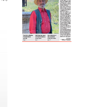
ReddIt
Tumblr
Telegram
Viber