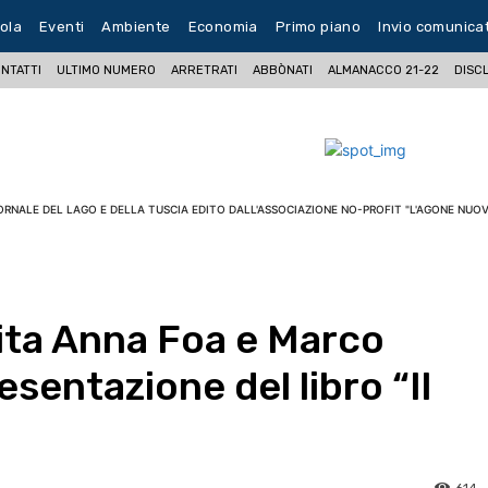
ola
Eventi
Ambiente
Economia
Primo piano
Invio comunica
NTATTI
ULTIMO NUMERO
ARRETRATI
ABBÒNATI
ALMANACCO 21-22
DISC
ORNALE DEL LAGO E DELLA TUSCIA EDITO DALL'ASSOCIAZIONE NO-PROFIT "L'AGONE NUOV
ita Anna Foa e Marco
esentazione del libro “Il
”
614