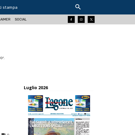
ti stampa
LAIMER
SOCIAL
O".
Luglio 2026
0