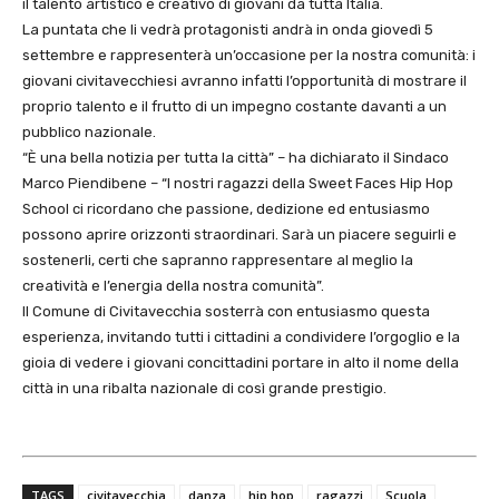
il talento artistico e creativo di giovani da tutta Italia.
La puntata che li vedrà protagonisti andrà in onda giovedì 5
settembre e rappresenterà un’occasione per la nostra comunità: i
giovani civitavecchiesi avranno infatti l’opportunità di mostrare il
proprio talento e il frutto di un impegno costante davanti a un
pubblico nazionale.
“È una bella notizia per tutta la città” – ha dichiarato il Sindaco
Marco Piendibene – “I nostri ragazzi della Sweet Faces Hip Hop
School ci ricordano che passione, dedizione ed entusiasmo
possono aprire orizzonti straordinari. Sarà un piacere seguirli e
sostenerli, certi che sapranno rappresentare al meglio la
creatività e l’energia della nostra comunità”.
Il Comune di Civitavecchia sosterrà con entusiasmo questa
esperienza, invitando tutti i cittadini a condividere l’orgoglio e la
gioia di vedere i giovani concittadini portare in alto il nome della
città in una ribalta nazionale di così grande prestigio.
TAGS
civitavecchia
danza
hip hop
ragazzi
Scuola