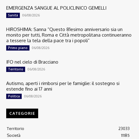
EMERGENZA SANGUE AL POLICLINICO GEMELLI
06/08/2026
Sanità
HIROSHIMA: Sanna “Questo 81esimo anniversario sia un
monito per tutti, Roma e Città metropolitana continueranno
a tessere la tela della pace tra i popoli”
06/08/2026
Primo piano
IFO nel cielo di Bracciano
06/08/2026
Territorio
Autismo, aperti i rimborsi per le famiglie: il sostegno si
estende fino ai 17 anni
06/08/2026
Politica
CATEGORIE
Territorio
23033
Società
11185