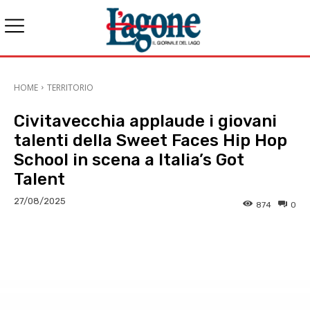
HOME
TERRITORIO
Civitavecchia applaude i giovani
talenti della Sweet Faces Hip Hop
School in scena a Italia’s Got
Talent
27/08/2025
874
0
E-mail
X
WhatsApp
Face