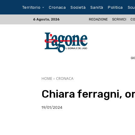
Territorio
Cronaca
Società
Sanità
Politica
Scu
REDAZIONE
SCRIVICI
CO
6 Agosto, 2026
GI
HOME
CRONACA
Chiara ferragni, o
19/01/2024
E-mail
X
WhatsA