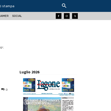
ti stampa
LAIMER
SOCIAL
O".
Luglio 2026
0
ReddIt
Tumblr
Telegram
Viber