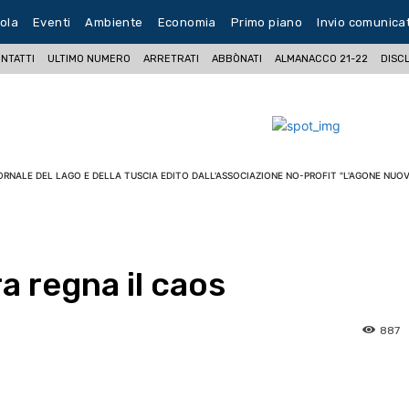
ola
Eventi
Ambiente
Economia
Primo piano
Invio comunica
NTATTI
ULTIMO NUMERO
ARRETRATI
ABBÒNATI
ALMANACCO 21-22
DISC
ORNALE DEL LAGO E DELLA TUSCIA EDITO DALL'ASSOCIAZIONE NO-PROFIT "L'AGONE NUOV
ra regna il caos
887
pp
Facebook
Pinterest
Linkedin