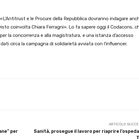
«L’Antitrust e le Procure della Repubblica dovranno indagare anc
visto coinvolta Chiara Ferragni». Lo fa sapere oggi il Codacons, c
per la concorrenza e alla magistratura, e una istanza d’accesso
i dati circa la campagna di solidarietà avviata con l’influencer.
X
WhatsApp
Facebook
Pinterest
ARTICOLO SUCCE
ane” per
Sanità, prosegue il lavoro per riaprire l’ospeda
T