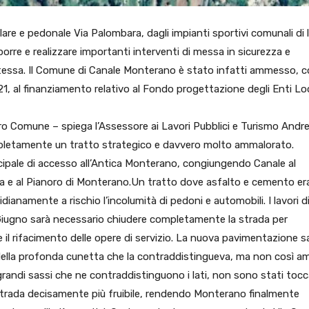
olare e pedonale Via Palombara, dagli impianti sportivi comunali di 
orre e realizzare importanti interventi di messa in sicurezza e
tessa. Il Comune di Canale Monterano è stato infatti ammesso, 
1, al finanziamento relativo al Fondo progettazione degli Enti Loc
tro Comune – spiega l’Assessore ai Lavori Pubblici e Turismo Andr
mpletamente un tratto strategico e davvero molto ammalorato.
ncipale di accesso all’Antica Monterano, congiungendo Canale al
erva e al Pianoro di Monterano.Un tratto dove asfalto e cemento e
anamente a rischio l’incolumità di pedoni e automobili. I lavori d
5 Giugno sarà necessario chiudere completamente la strada per
 il rifacimento delle opere di servizio. La nuova pavimentazione s
e della profonda cunetta che la contraddistingueva, ma non così a
randi sassi che ne contraddistinguono i lati, non sono stati tocc
strada decisamente più fruibile, rendendo Monterano finalmente