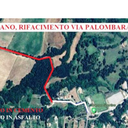
pp
Facebook
Pinterest
Linkedin