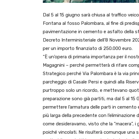
Dal 5 al 15 giugno sarà chiusa al traffico veic
Fontana al fosso Palombara, al fine di predisp
pavimentazione in cemento e asfalto della s
Decreto Interministeriale dell’8 Novembre 202
per un importo finanziato di 250.000 euro.
“È un’opera di primaria importanza per il nos
Magagnini – perché permetterà di rifare co
Strategico perché Via Palombara è la via pri
parcheggio di Casale Persi e quindi alla Ris
purtroppo solo un ricordo, e mettevano quotidi
preparazione sono già partiti, ma dal 5 al 1
permettere l’armatura delle parti in cemento e
più larga della precedente con l’eliminazion
come desideravamo, visto che la “macera”, i g
poiché vincolati. Ne risulterà comunque una 