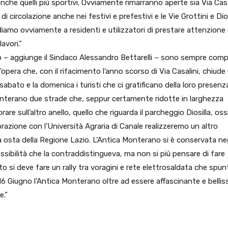
 anche quelli più sportivi. Ovviamente rimarranno aperte sia Via Casa
 circolazione anche nei festivi e prefestivi e le Vie Grottini e Dios
iamo ovviamente a residenti e utilizzatori di prestare attenzione
lavori.”
gio – aggiunge il Sindaco Alessandro Bettarelli – sono sempre comp
n’opera che, con il rifacimento l’anno scorso di Via Casalini, chiude
abato e la domenica i turisti che ci gratificano della loro presenz
onterano due strade che, seppur certamente ridotte in larghezza
e sull’altro anello, quello che riguarda il parcheggio Diosilla, oss
aborazione con l’Università Agraria di Canale realizzeremo un altro
a osta della Regione Lazio. L’Antica Monterano si è conservata neg
essibilità che la contraddistingueva, ma non si più pensare di fare
o si deve fare un rally tra voragini e rete elettrosaldata che spun
16 Giugno l’Antica Monterano oltre ad essere affascinante e bellis
e.”