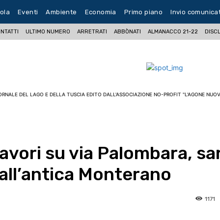
ola
Eventi
Ambiente
Economia
Primo piano
Invio comunica
NTATTI
ULTIMO NUMERO
ARRETRATI
ABBÒNATI
ALMANACCO 21-22
DISC
ORNALE DEL LAGO E DELLA TUSCIA EDITO DALL'ASSOCIAZIONE NO-PROFIT "L'AGONE NUOV
lavori su via Palombara, sa
e all’antica Monterano
1171