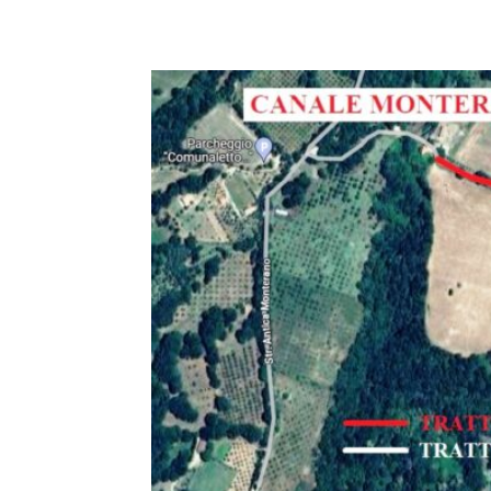
E-mail
X
WhatsA