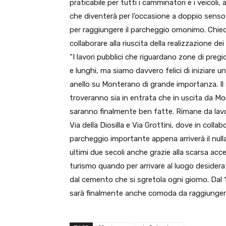
praticabile per tutti i camminatori e i veicoli,
che diventerà per l’occasione a doppio senso di
per raggiungere il parcheggio omonimo. Chied
collaborare alla riuscita della realizzazione dei 
“I lavori pubblici che riguardano zone di pre
e lunghi, ma siamo davvero felici di iniziare u
anello su Monterano di grande importanza. Il s
troveranno sia in entrata che in uscita da M
saranno finalmente ben fatte. Rimane da lavorar
Via della Diosilla e Via Grottini, dove in coll
parcheggio importante appena arriverà il null
ultimi due secoli anche grazie alla scarsa acc
turismo quando per arrivare al luogo desiderat
dal cemento che si sgretola ogni giorno. Dal 
sarà finalmente anche comoda da raggiunger