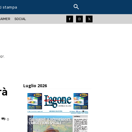
ti stampa
LAIMER
SOCIAL
O".
Luglio 2026
rà
0