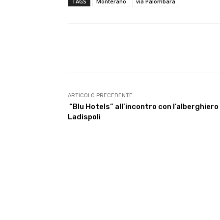
TAGS
Monterano
via Palombara
E-mail
Condividere
ARTICOLO PRECEDENTE
“Blu Hotels” all’incontro con l’alberghiero 
Ladispoli