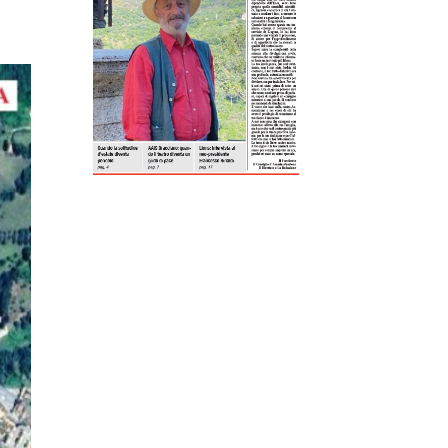
ReddIt
Tumblr
Telegram
Viber