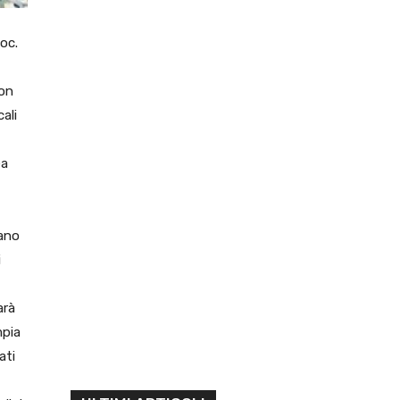
loc.
con
ali
ea
rano
i
arà
mpia
ati