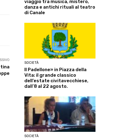
viaggio tra musica, mistero,
danza e antichi rituali al teatro
di Canale
Linkedin
ReddIt
Tumblr
Te
SSIVO
SOCIETÀ
stina
Il Padellone» in Piazza della
eppe
Vita: il grande classico
dell’estate civitavecchiese,
dall’8 al 22 agosto.
SOCIETÀ