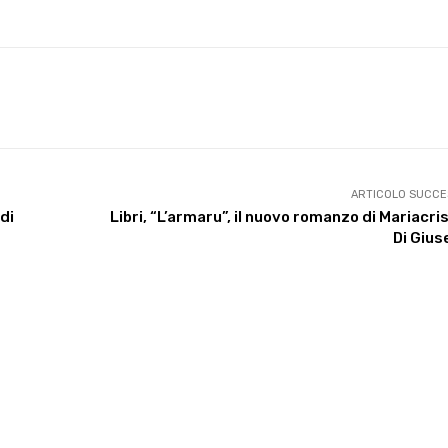
X
WhatsApp
Facebook
Pinterest
ARTICOLO SUCCE
di
Libri, “L’armaru”, il nuovo romanzo di Mariacri
Di Gius