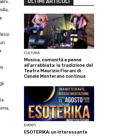
ULTIMI ARTICOLI
lini,
illa,
 e
lessi
 un
a
CULTURA
Musica, comunità e penne
all’arrabbiata: la tradizione del
ia
Teatro Maurizio Fiorani di
Canale Monterano continua
li
ta
sima,
EVENTI
ESOTERIKA: un interessante