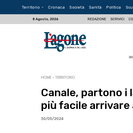
Territorio
Cronaca
Società
Sanità
Politica
Scu
REDAZIONE
SCRIVICI
CO
8 Agosto, 2026
GI
HOME
TERRITORIO
Canale, partono i 
più facile arrivar
30/05/2024