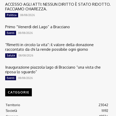
ACCESSO AGLI ATTI: NESSUN DIRITTO È STATO RIDOTTO.
FACCIAMO CHIAREZZA.
08/08/2026
Politica
Primo “Venerdì del Lago” a Bracciano
08/08/2026
Eventi
“Rimetti in circolo la vita”: il valore della donazione
raccontato da chi la rende possibile ogni giorno
08/08/2026
Salute
Inaugurazione piazzola lago di Bracciano “una vista che
riposa lo sguardo”
08/08/2026
Eventi
CATEGORIE
Territorio
23042
Società
11192