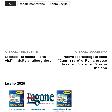
TAGS
canale monterano
Santa Cecilia
E-mail
X
WhatsApp
Face
ARTICOLO PRECEDENTE
ARTICOLO SUCCESSIVO
Ladispoli, la media “Ilaria
Nuovo sopralluogo al liceo
Alpi” in visita all’alberghiero
“Cannizzaro” di Roma, presso
la sede di Viale dell’Oceano
Indiano
Luglio 2026